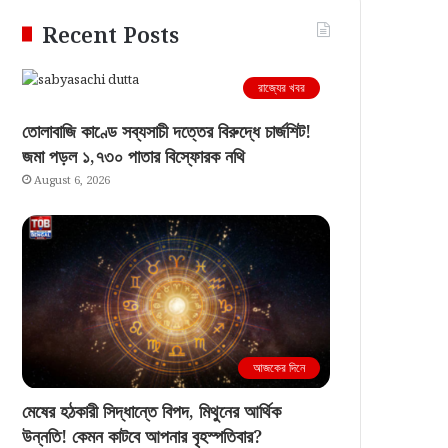
Recent Posts
রাজ্যের খবর
তোলাবাজি কাণ্ডে সব্যসাচী দত্তের বিরুদ্ধে চার্জশিট!
জমা পড়ল ১,৭৩০ পাতার বিস্ফোরক নথি
August 6, 2026
আজকের দিনে
মেষের হঠকারী সিদ্ধান্তে বিপদ, মিথুনের আর্থিক
উন্নতি! কেমন কাটবে আপনার বৃহস্পতিবার?