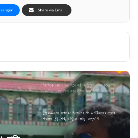
আগস্টে ঢোকেনি অন্নপূর্ণা ভাণ্ডারের ৩০০০! বন্ধ হয়ে
senger
Share via Email
গেল প্রকল্প? জেনে নিন আসল সত্য
কোচবিহারে রাজ আমলের দিঘি বাঁচাতে ময়দানে খোদ
স্পিকার! হাতে নিলেন বড় দায়িত্ব
‘কাউকে রেয়াত করা হবে না!’ দুর্গাপুরে নাবালকদের
রক্তদান চক্র নিয়ে কড়া হুঁশিয়ারি অগ্নিমিত্রা পালের
টুলু মণ্ডলের গুপ্তধন উদ্ধারের পর এসটিএফের নজরে
শ্যালক মিন্টু শেখ, বাড়িতে জোড়া তল্লাশি
‘আর ভিন রাজ্যে যেতে হবে না, জেলাতেই মিলবে কাজ!’
পরিযায়ী শ্রমিকদের নিয়ে বড় ঘোষণা দিলীপের