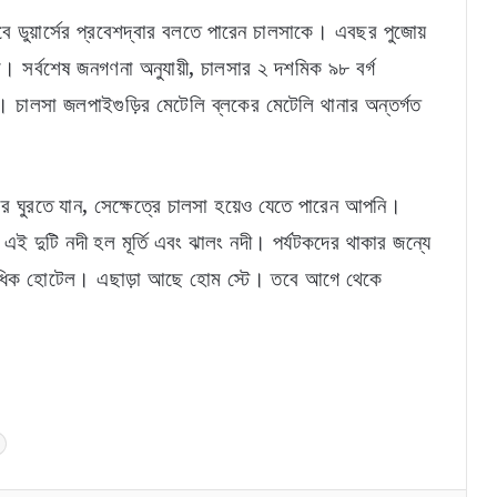
বে ডুয়ার্সের প্রবেশদ্বার বলতে পারেন চালসাকে। এবছর পুজোয়
। সর্বশেষ জনগণনা অনুযায়ী, চালসার ২ দশমিক ৯৮ বর্গ
ালসা জলপাইগুড়ির মেটেলি ব্লকের মেটেলি থানার অন্তর্গত
র ঘুরতে যান, সেক্ষেত্রে চালসা হয়েও যেতে পারেন আপনি।
টুলু মণ্ডলের গুপ্তধন উদ্ধারের পর এসটিএফের নজরে
ই দুটি নদী হল মূর্তি এবং ঝালং নদী। পর্যটকদের থাকার জন্যে
শ্যালক মিন্টু শেখ, বাড়িতে জোড়া তল্লাশি
কাধিক হোটেল। এছাড়া আছে হোম স্টে। তবে আগে থেকে
‘আর ভিন রাজ্যে যেতে হবে না, জেলাতেই মিলবে কাজ!’
পরিযায়ী শ্রমিকদের নিয়ে বড় ঘোষণা দিলীপের
সকাল থেকেই মুখভার আকাশের, দক্ষিণবঙ্গের ৪ জেলায়
ভারী বর্ষণ ও ঝোড়ো হাওয়ার সতর্কতা