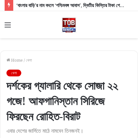
‘বাংলার বাড়ি’র নাম বদলে ‘পশ্চিমবঙ্গ আবাস’, দ্বিতীয় কিস্তির টাকা পেলেন প্রায় ১০ লক্ষ উপভোক্তা
Menu
Home
/
খেলা
খেলা
দর্শকের গ্যালারি থেকে সোজা ২২
গজে! আফগানিস্তান সিরিজে
ফিরছেন রোহিত-বিরাট
এবার দেশের জার্সিতে মাঠে নামবেন তিনজনই।