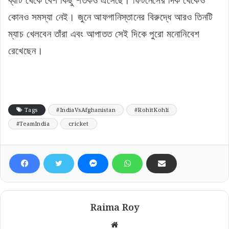
ব্যাট থেকে বেশ কিছু শতকও এসেছে। ফিটনেসের দিক থেকেও
কোনও সমস্যা নেই। জুনে আফগানিস্তানের বিরুদ্ধে আরও তিনটি
ম্যাচ খেলবেন তাঁরা এবং আপাতত সেই দিকে পুরো মনোনিবেশ
রেখেছেন।
Tags
#IndiaVsAfghanistan
#RohitKohli
#TeamIndia
cricket
Raima Roy
Website