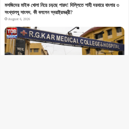
মসজিদের মাইক খোলা নিয়ে চড়ছে পারদ! দিল্লিতে শাহী দরবারে বাংলার ৩
সংখ্যালঘু সাংসদ, কী বললেন স্বরাষ্ট্রমন্ত্রী?
August 6, 2026
রাজ্যের খবর
“আর কতদিন সবাই বিচারের অপেক্ষা করবে?”, আর জি কর মামলায়
হাইকোর্টে তুমুল ভর্ৎসিত সিবিআই!
August 6, 2026