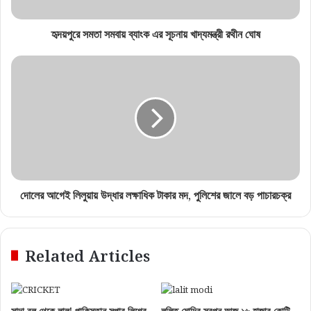
হৃদয়পুরে সমতা সমবায় ব্যাংক এর সূচনায় খাদ্যমন্ত্রী রথীন ঘোষ
দোলের আগেই লিলুয়ায় উদ্ধার লক্ষাধিক টাকার মদ, পুলিশের জালে বড় পাচারচক্র
Related Articles
সাদা বল থেকে লাল! পাকিস্তান সুপার লিগের
ললিত মোদির স্বপ্ন আজ ১৬ হাজার কোটি