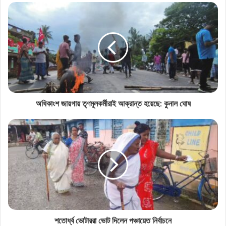
অধিকাংশ জায়গায় তৃণমূলকর্মীরাই আক্রান্ত হয়েছে: কুনাল ঘোষ
শতোর্ধ্ব ভোটাররা ভোট দিলেন পঞ্চায়েত নির্বাচনে