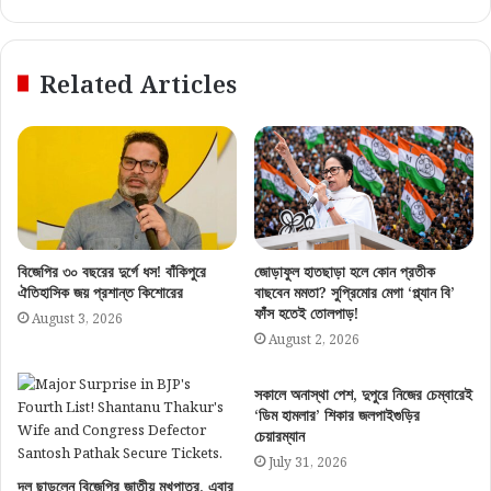
Related Articles
বিজেপির ৩০ বছরের দুর্গে ধস! বাঁকিপুরে
জোড়াফুল হাতছাড়া হলে কোন প্রতীক
ঐতিহাসিক জয় প্রশান্ত কিশোরের
বাছবেন মমতা? সুপ্রিমোর মেগা ‘প্ল্যান বি’
ফাঁস হতেই তোলপাড়!
August 3, 2026
August 2, 2026
সকালে অনাস্থা পেশ, দুপুরে নিজের চেম্বারেই
‘ডিম হামলার’ শিকার জলপাইগুড়ির
চেয়ারম্যান
July 31, 2026
দল ছাড়লেন বিজেপির জাতীয় মুখপাত্র, এবার