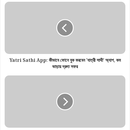
এসআইআরের বিরোধিতা করছেন খোদ বিএলও, কী বলছেন তিনি?
Yatri Sathi App: কীভাবে ফোনে বুক করবেন 'যাত্রী সাথী' অ্যাপ, কম
ভাড়ায় দ্রুত সফর