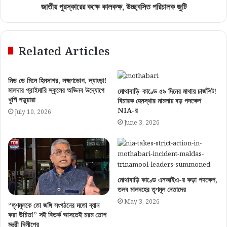
জাতীয় পুরস্কারের কক্ষে কালকক্ষ, উচ্ছ্বসিত পরিচালক জুটি
Related Articles
মিড ডে মিলে হিমসাগর, লক্ষ্মণভোগ, ল্যাংড়া!
মালদার প্রাইমারি স্কুলের অভিনব উদ্যোগে
মোথাবাড়ি-কাণ্ডে ৫৯ দিনের মাথায় চার্জশিট!
খুশি পড়ুয়ারা
বিচারক হেনস্থার মামলায় বড় পদক্ষেপ
NIA-র
July 10, 2026
June 3, 2026
মোথাবাড়ি কাণ্ডে এনআইএ-র কড়া পদক্ষেপ,
তলব মালদহের তৃণমূল নেতাদের
May 3, 2026
“তৃণমূলকে তো জঙ্গি সংগঠনের মতো ব্যান
করা উচিত!” সই বিতর্ক আসতেই চরম তোপ
মন্ত্রী দিলীপের