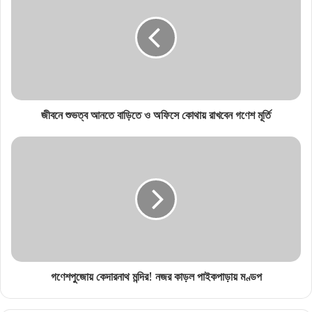
জীবনে শুভত্ব আনতে বাড়িতে ও অফিসে কোথায় রাখবেন গণেশ মূর্তি
গণেশপুজোয় কেদারনাথ মন্দির! নজর কাড়ল পাইকপাড়ায় মণ্ডপ