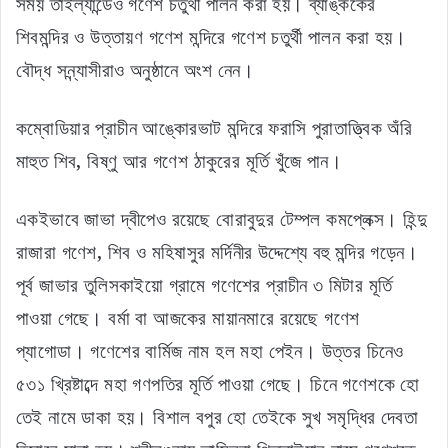
সময় তাইল্যান্ডেও গণেশ চতুর্থী পালন করা হয়। ব্যাঙ্ককের
শিবমন্দির ও উত্তায়ণ গণেশ মন্দিরে গণেশ চতুর্থী পালন করা হয়।
বৌদ্ধ সন্ন্যাসীরাও অনুষ্ঠানে অংশ নেন।
কম্বোডিয়ার প্রাচীন আঙ্কোরভাট মন্দিরে ফরাসি পুরাতাত্ত্বিক অঁরি
মাহুত শিব, বিষ্ণু আর গণেশ ঠাকুরের মূর্তি খুঁজে পান।
একইভাবে জাভা দ্বীপেও রয়েছে বোরাবুদুর টেম্পল কমপ্লেক্স। হিন্দু
রাজারা গণেশ, শিব ও মহিষাসুর মর্দিনীর উদ্দেশ্যে বহু মন্দির গড়েন।
পূর্ব জাভার তুলিসকাইয়ো গ্রামে গণেশের প্রাচীন ৩ মিটার মূর্তি
পাওয়া গেছে। বর্মা বা আজকের মায়ানমারে রয়েছে গণেশ
প্যাগোডা। গণেশের বার্মিজ নাম হল মহা পেইন। উত্তর চিনেও
৫৩১ খ্রিষ্টাব্দে মহা গণপতির মূর্তি পাওয়া গেছে। চিনে গণেশকে হো
তেই নামে ডাকা হয়। বিশাল বপুর হো তেইকে সুখ সমৃদ্ধির দেবতা