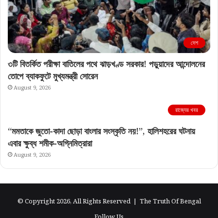
দেশ
৩টি বিতর্কিত পরীক্ষা বাতিলের পথে ঝাড়খণ্ড সরকার! পড়ুয়াদের আন্দোলনের
তোপে ব্যাকফুটে মুখ্যমন্ত্রী সোরেন
August 9, 2026
রাজ্যের খবর
“মমতাকে জুতো-কাদা ছোড়া বাংলার সংস্কৃতি নয়!”, হালিশহরের ঘটনায়
এবার ক্ষুব্ধ শমীক-অগ্নিমিত্রারা
August 9, 2026
© Copyright 2026, All Rights Reserved |
The Truth Of Bengal
Follow Us