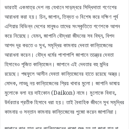
ভারতই একমাত্র দেশ নয় যেখানে সাড়ম্বরে সিদ্ধিদাতা গণেশের
আরাধনা করা হয়। চিন, জাপান, তিব্বত ও বিশেষ করে দক্ষিণ পূর্ব
এশিয়ার বিভিন্ন দেশের মানুষও তাদের সংস্কৃতিতে গণেশকে আপন
করে নিয়েছে। যেমন, জাপানি বৌদ্ধরা জীবনের সব বিঘ্ন, বিপদ
আপদ দূর করতে ও সুখ, সমৃদ্ধির কামনায় দেবতা কান্তিজেনের
আরাধনা করেন। বৌদ্ধ ধর্মের পাশাপাশি জাপানে তন্ত্রের দেবতা
হিসাবেও পূজিত কান্তিজেন। জাপানে এই দেবতার বহু মন্দির
রয়েছে। পদ্মফুলে আসীন দেবতা কান্তিজেনের হাতে রয়েছে অস্ত্র।
মোদক, লাড্ডু নয় কান্তিজেনের প্রিয় খাবার মুলো। জাপানি ভাষায়
মুলোকে বলা হয় দাইকোন (Daikon) নামে। মুলোকে বিবাহ,
উর্বরতার প্রতীক হিসাবে ধরা হয়। তাই বৈবাহিক জীবনে সুখ সমৃদ্ধির
কামনায় ও সন্তান কামনায় কান্তিজেনের পুজো করেন জাপানিরা।
জাপানে কার হাত ধরে কান্তিজেনের পুজো শুরু হয় তা জানা যায় না