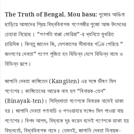
The Truth of Bengal, Mou basu:
পুজোর আঙিনা
ছাড়িয়ে আমাদের প্রিয় বিঘ্নবিনাশক গণেশজীর পুজো আজ উৎসবের
চেহারা নিয়েছে। “গণপতি বাপ্পা মোরিয়া”-র ধ্বনিতে মুখরিত
চারিদিক। কিন্তু জানেন কি, দেশকালের সীমানার গণ্ডি পেরিয়ে ”
জনগণের দেবতা” গণেশ পূজিত হন বিভিন্ন দেশে বিভিন্ন নামে ও
বিভিন্ন রূপে।
জাপানি দেবতা কাঙ্গিতেন (Kangiten) এর সঙ্গে ভীষণ মিল
গণেশের। কাঙ্গিতেনের আরেক নাম হল “বিনায়ক-তেন”
(Binayak-ten)। সিদ্ধিদাতা গণেশকে বিনায়ক নামেই ডাকা
হয়। জাপানি দেবতা গণাবাচি ও গণওয়াহার সঙ্গেও মিল পাওয়া যায়
গণেশের। বিপদ আপদ, বিঘ্নকে দূর করেন বলেই গণেশকে ডাকা হয়
বিঘ্নহর্তা, বিঘ্নবিনাশক নামে। তেমনই, জাপানি দেবতা বিনায়ক-