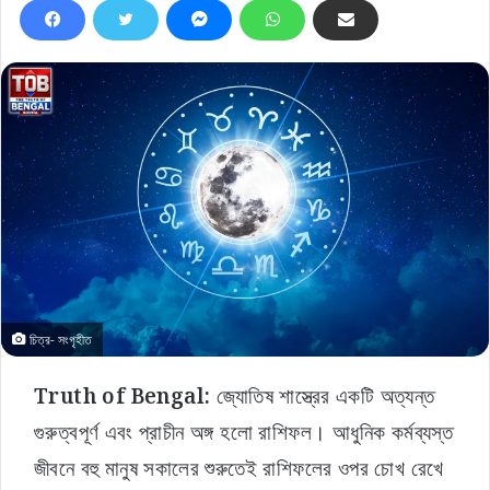
চিত্র- সংগৃহীত
Truth of Bengal:
জ্যোতিষ শাস্ত্রের একটি অত্যন্ত
গুরুত্বপূর্ণ এবং প্রাচীন অঙ্গ হলো রাশিফল। আধুনিক কর্মব্যস্ত
জীবনে বহু মানুষ সকালের শুরুতেই রাশিফলের ওপর চোখ রেখে