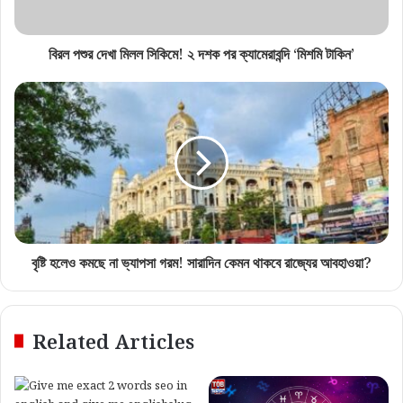
বিরল পশুর দেখা মিলল সিকিমে! ২ দশক পর ক্যামেরাবন্দি ‘মিশমি টাকিন’
বৃষ্টি হলেও কমছে না ভ্যাপসা গরম! সারাদিন কেমন থাকবে রাজ্যের আবহাওয়া?
Related Articles