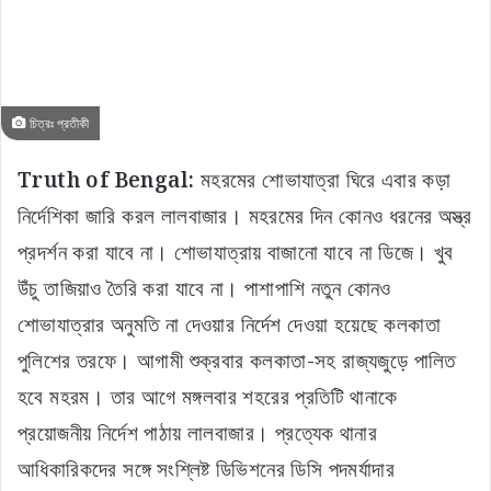
আধিকারিকরা বৈঠক করেন। সেই বৈঠকেই মহরম উপলক্ষে
নিরাপত্তা ও শোভাযাত্রা সংক্রান্ত নির্দেশিকা জানিয়ে দেওয়া হয়।
Related Articles