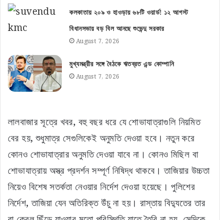
বা কেবল ছিঁড়ে যাওয়ার মতো পরিস্থিতি যাতে তৈরি না হয়, সেদিকে
নজর রাখতে হবে।
এছাড়া শোভাযাত্রায় ডিজে বাজানো যাবে না বলে স্পষ্ট জানিয়েছে
লালবাজার। মাইক ব্যবহার করা হলেও তা হাইকোর্টের নির্দেশ মেনে
করতে হবে। শব্দদূষণ যাতে না হয়, সে বিষয়ে থানাগুলিকে বিশেষ