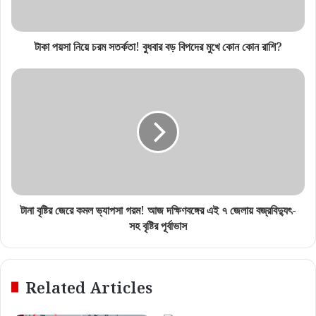
বরানগরে মর্মান্তিক দুর্ঘটনা, লরির ধাক্কায় মৃত
দুই স্কুলপড়ুয়ার
August 1, 2026
টালা ব্রিজের বাতিস্তম্ভে যুবকের স্টান্ট!
মোবাইলে ভিডিও দেখিয়ে তুমুল হইচই
August 4, 2026
মা দুর্গার ত্রিনয়ন আর বিশেষ হেলমেট! এবার
গোলাপি-কমলা পোশাকে রাজপথে নামছে ‘দুর্গা
কুরিয়ার সংস্থার ভিতরেই চুরির ছক! কলকাতা
সুরক্ষা স্কোয়াড’
পুলিশের বড় সাফল্য, গ্রেফতার ৩
July 30, 2026
August 1, 2026
Recent Posts