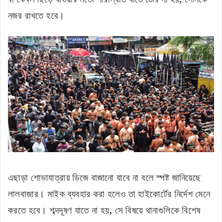
নজর রাখতে বলা হয়েছে। মিছিল থেকে কোনও সংবেদনশীল বা
উত্তেজনামূলক বার্তা না দেওয়ার কথাও নির্দেশিকায় উল্লেখ করা
হয়েছে। যাঁরা মহরমের শোভাযাত্রা বের করবেন, তাঁদের সঙ্গে
আগাম বৈঠক করার নির্দেশ দেওয়া হয়েছে থানার আধিকারিকদের।
শোভাযাত্রার রুট, সময়, তাজিয়ার উচ্চতা এবং শব্দ নিয়ন্ত্রণ—সব
বিষয় নিয়েই আয়োজকদের সঙ্গে সমন্বয় করতে বলা হয়েছে।
Tags
Kolkata police
lalbazar
Muharram Guidelines
Muharram Procession
Raima Roy