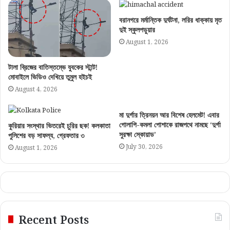
কলকাতা
কলকাতায় ২০৯ ও হাওড়ায় ৬৮টি ওয়ার্ড! ১২ আগস্ট বিধানসভায় বড় বিল
আনছে শুভেন্দু সরকার
August 7, 2026