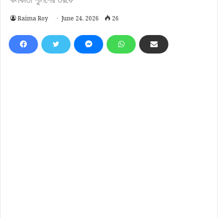
Raima Roy
June 24, 2026
26
চিত্রঃ প্রতীকী
Truth of Bengal:
মহরমের শোভাযাত্রা ঘিরে এবার কড়া
নির্দেশিকা জারি করল লালবাজার। মহরমের দিন কোনও ধরনের অস্ত্র
প্রদর্শন করা যাবে না। শোভাযাত্রায় বাজানো যাবে না ডিজে। খুব
উঁচু তাজিয়াও তৈরি করা যাবে না। পাশাপাশি নতুন কোনও
শোভাযাত্রার অনুমতি না দেওয়ার নির্দেশ দেওয়া হয়েছে কলকাতা
পুলিশের তরফে। আগামী শুক্রবার কলকাতা-সহ রাজ্যজুড়ে পালিত
হবে মহরম। তার আগে মঙ্গলবার শহরের প্রতিটি থানাকে
প্রয়োজনীয় নির্দেশ পাঠায় লালবাজার। প্রত্যেক থানার
আধিকারিকদের সঙ্গে সংশ্লিষ্ট ডিভিশনের ডিসি পদমর্যাদার