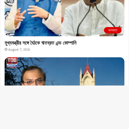
“বিধানসভায় পরিকল্পিতভাবে কথা বলতে দেওয়া হচ্ছে না!” এবার কলকাতা
হাই কোর্টের দ্বারস্থ বিধায়ক কুণাল ঘোষ
August 7, 2026
© Copyright 2026, All Rights Reserved |
The Truth Of Bengal
Follow Us
Facebook
YouTube
Instagram
এগিয়ে
X
বাংলা