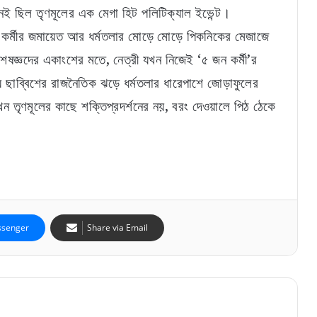
ই ছিল তৃণমূলের এক মেগা হিট পলিটিক্যাল ইভেন্ট।
ো কর্মীর জমায়েত আর ধর্মতলার মোড়ে মোড়ে পিকনিকের মেজাজে
১২৫ দিনের কাজে ভুয়ো জব কার্ডের বিরুদ্ধে কড়া
অভিযান, অবৈধ চিহ্নিত ২১ লক্ষের বেশি কার্ড
ষজ্ঞদের একাংশের মতে, নেত্রী যখন নিজেই ‘৫ জন কর্মী’র
ছাব্বিশের রাজনৈতিক ঝড়ে ধর্মতলার ধারেপাশে জোড়াফুলের
মাঝরাস্তায় বিপদে পড়লেই ডায়াল ১০৭৩! নাগরিকদের
তৃণমূলের কাছে শক্তিপ্রদর্শনের নয়, বরং দেওয়ালে পিঠ ঠেকে
সুবিধার্থে কলকাতা পুলিশের বড় উদ্যোগ
মার্লিন গ্রুপ ও সিএসজেসি-এর উদ্যোগে ‘মার্লিন
সিএসজেসি মিডিয়া ফুটবল টুর্নামেন্ট’
বিধানসভার ইতিহাসে নজির, প্রথমবার সাসপেন্ড মার্শাল
senger
Share via Email
দেবব্রত মুখোপাধ্যায়
অন্তরালে থেকেই রক্ষাকবচের আর্জি! হাই কোর্টের
দ্বারস্থ টুলু মণ্ডল