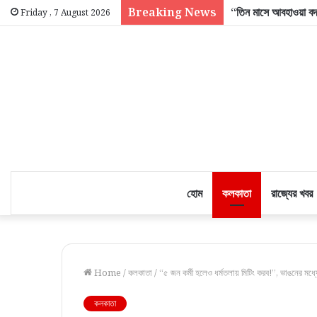
Breaking News
ভারতের মুকুটে নতুন পালক
Friday , 7 August 2026
হোম
কলকাতা
রাজ্যের খবর
Home
/
কলকাতা
/
“৫ জন কর্মী হলেও ধর্মতলায় মিটিং করব!”, ভাঙনের মধ
কলকাতা