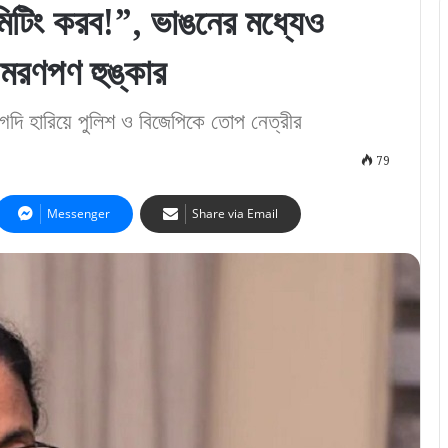
মিটিং করব!”, ভাঙনের মধ্যেও
মরণপণ হুঙ্কার
, গদি হারিয়ে পুলিশ ও বিজেপিকে তোপ নেত্রীর
79
Messenger
Share via Email