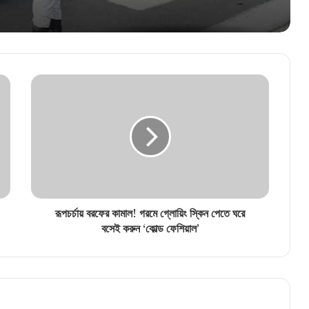
অন্তরালে থেকেই রক্ষাকবচের আর্জি! হাই কোর্টের
দ্বারস্থ টুলু মণ্ডল
ফিরল ময়দানের এলিয়ট পার্কের পুরনো রূপ! টিনের বেড়া
সরিয়ে নাম না করে মমতাকে খোঁচা শুভেন্দুর
১২৫ দিনের কাজে ভুয়ো জব কার্ডের বিরুদ্ধে কড়া
অভিযান, অবৈধ চিহ্নিত ২১ লক্ষের বেশি কার্ড
রূপচর্চায় বরফের কামাল! গরমে গ্লোয়িং স্কিন পেতে ঘরে
মাঝরাস্তায় বিপদে পড়লেই ডায়াল ১০৭৩! নাগরিকদের
বসেই করুন ‘কোল্ড ফেশিয়াল’
সুবিধার্থে কলকাতা পুলিশের বড় উদ্যোগ
মার্লিন গ্রুপ ও সিএসজেসি-এর উদ্যোগে ‘মার্লিন
সিএসজেসি মিডিয়া ফুটবল টুর্নামেন্ট’