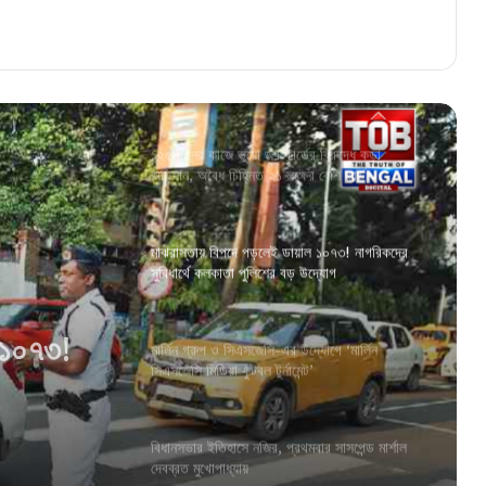
ফিরল ময়দানের এলিয়ট পার্কের পুরনো রূপ! টিনের বেড়া
সরিয়ে নাম না করে মমতাকে খোঁচা শুভেন্দুর
১২৫ দিনের কাজে ভুয়ো জব কার্ডের বিরুদ্ধে কড়া
অভিযান, অবৈধ চিহ্নিত ২১ লক্ষের বেশি কার্ড
মাঝরাস্তায় বিপদে পড়লেই ডায়াল ১০৭৩! নাগরিকদের
সুবিধার্থে কলকাতা পুলিশের বড় উদ্যোগ
ল ১০৭৩!
শের বড়
মার্লিন গ্রুপ ও সিএসজেসি-এর উদ্যোগে ‘মার্লিন
সিএসজেসি মিডিয়া ফুটবল টুর্নামেন্ট’
বিধানসভার ইতিহাসে নজির, প্রথমবার সাসপেন্ড মার্শাল
দেবব্রত মুখোপাধ্যায়