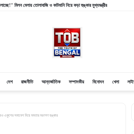
, ইউনেস্কোর ‘ওয়ার্ল্ড হেরিটেজ’ স্বীকৃতি পেল বিশ্বখ্যাত সারনাথ!
দেশ
রাজনীতি
আন্তর্জাতিক
সম্পাদকীয়
বিনোদন
খেলা
লাই
্যেও একুশের সমাবেশ নিয়ে মমতার মরণপণ হুঙ্কার