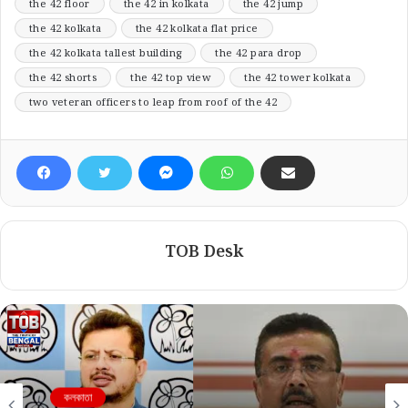
the 42 floor
the 42 in kolkata
the 42 jump
the 42 kolkata
the 42 kolkata flat price
the 42 kolkata tallest building
the 42 para drop
the 42 shorts
the 42 top view
the 42 tower kolkata
two veteran officers to leap from roof of the 42
TOB Desk
কলকাতা