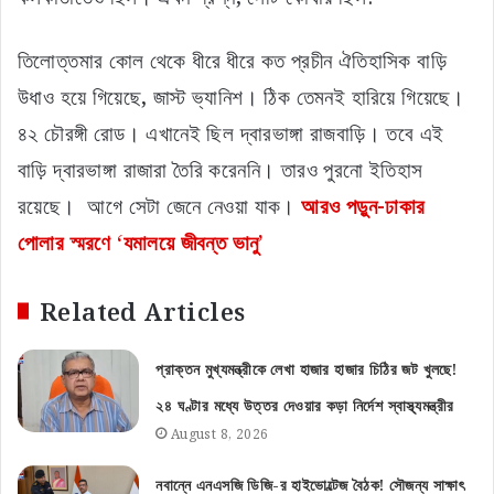
তিলোত্তমার কোল থেকে ধীরে ধীরে কত প্রচীন ঐতিহাসিক বাড়ি
উধাও হয়ে গিয়েছে, জাস্ট ভ্যানিশ। ঠিক তেমনই হারিয়ে গিয়েছে।
৪২ চৌরঙ্গী রোড। এখানেই ছিল দ্বারভাঙ্গা রাজবাড়ি। তবে এই
বাড়ি দ্বারভাঙ্গা রাজারা তৈরি করেননি। তারও পুরনো ইতিহাস
রয়েছে। আগে সেটা জেনে নেওয়া যাক।
আরও পড়ুন-ঢাকার
পোলার স্মরণে ‘যমালয়ে জীবন্ত ভানু’
Related Articles
প্রাক্তন মুখ্যমন্ত্রীকে লেখা হাজার হাজার চিঠির জট খুলছে!
২৪ ঘণ্টার মধ্যে উত্তর দেওয়ার কড়া নির্দেশ স্বাস্থ্যমন্ত্রীর
August 8, 2026
নবান্নে এনএসজি ডিজি-র হাইভোল্টেজ বৈঠক! সৌজন্য সাক্ষাৎ