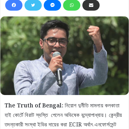
The Truth of Bengal:
নিয়োগ দুর্নীতি মামলায় কলকাতা
হাই কোর্টে বিরাট স্বস্তি পেলেন অভিষেক বন্দ্যোপাধ্যায়। কেন্দ্রীয়
তদন্তকারী সংস্থা ইডির দায়ের করা ECIR অর্থাৎ এনফোর্সমেন্ট