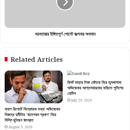
নয়নতারার ইঙ্গিতপূর্ণ পোস্টে জল্পনার অবসান
Related Articles
রিসর্ট ভাড়ার টাকা মেটানো নিয়ে তুলকালাম!
অভিষেকের আপ্তসহায়কের বাড়িতে পুলিশের
নোটিস
July 29, 2026
ক্যাগ রিপোর্টে বিস্ফোরক তথ্য! অভিষেকের
বিরুদ্ধে দুর্নীতির ‘হাতেগরম প্রমাণ’ নিয়ে
দিল্লি ছুটছেন ঋতব্রত
August 3, 2026