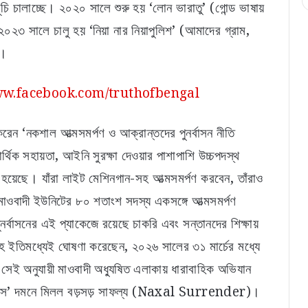
ূচি চালাচ্ছে। ২০২০ সালে শুরু হয় ‘লোন ভারাতু’ (গোন্ড ভাষায়
। ২০২৩ সালে চালু হয় ‘নিয়া নার নিয়াপুলিশ’ (আমাদের গ্রাম,
)।
ww.facebook.com/truthofbengal
া করেন ‘নকশাল আত্মসমর্পণ ও আক্রান্তদের পুনর্বাসন নীতি
থিক সহায়তা, আইনি সুরক্ষা দেওয়ার পাশাপাশি উচ্চপদস্থ
া হয়েছে। যাঁরা লাইট মেশিনগান-সহ আত্মসমর্পণ করবেন, তাঁরাও
ে মাওবাদী ইউনিটের ৮০ শতাংশ সদস্য একসঙ্গে আত্মসমর্পণ
ুনর্বাসনের এই প্যাকেজে রয়েছে চাকরি এবং সন্তানদের শিক্ষায়
িত শাহ ইতিমধ্যেই ঘোষণা করেছেন, ২০২৬ সালের ৩১ মার্চের মধ্যে
দ্র। সেই অনুযায়ী মাওবাদী অধ্যুষিত এলাকায় ধারাবাহিক অভিযান
্ত্রাস’ দমনে মিলল বড়সড় সাফল্য (Naxal Surrender)।