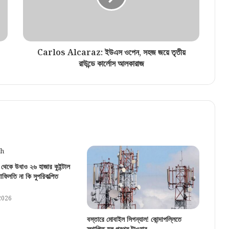
Carlos Alcaraz: ইউএস ওপেন, সহজ জয়ে তৃতীয়
রাউন্ডে কার্লোস আলকারাজ
 থেকে উধাও ২৬ হাজার কুইন্টাল
াফিলতি না কি সুপরিকল্পিত
2026
বস্তারে মোবাইল সিগন্যাল! কোন্দাপল্লিতে
স্থাপিত হল প্রথম টাওয়ার