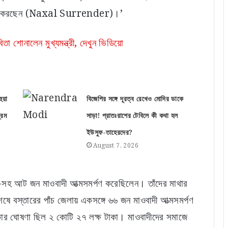
সমর্পণ করছেন (Naxal Surrender)।’
া শোনালেন মুখ্যমন্ত্রী, দেখুন ভিডিয়ো
ুয়া
বিজেপির সঙ্গে দূরত্ব রেখেও মোদির ডাকে
রিম
সাড়া! প্রাতঃরাশের টেবিলে কী কথা হল
ইউসুফ-তাহেরদের?
August 7, 2026
া-সহ আট জন মাওবাদী আত্মসমর্পণ করেছিলেন। তাঁদের মাথার
 বস্তারের পাঁচ জেলায় একসঙ্গে ৬৬ জন মাওবাদী আত্মসমর্পণ
কার ঘোষণা ছিল ২ কোটি ২৭ লক্ষ টাকা। মাওবাদীদের সমাজে