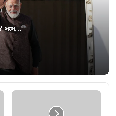
মসজিদের মাইক খোলা নিয়ে চড়ছে পারদ! দিল্লিতে শাহী
দরবারে বাংলার ৩ সংখ্যালঘু সাংসদ, কী বললেন
স্বরাষ্ট্রমন্ত্রী?
চ? সংসদে
রণক্ষেত্র হরমুজ প্রণালী! ক্ষেপণাস্ত্রের তোপ এড়িয়ে
ভারতে ফিরল ৬০টি জাহাজ, উদ্ধার ৩,৯৭২ নাবিক
এবার পকসো আইনের কোপে অভিজিৎ-সৌরভ? চরম
বিপদে ককরোচ জনতা পার্টির শীর্ষ নেতৃত্ব!
সংসদ অভিযানে পেলেট গান ও লাঠিচার্জের অভিযোগ!
পুলিশি নৃশংসতা নিয়ে তোপ শীর্ষ আদালতের