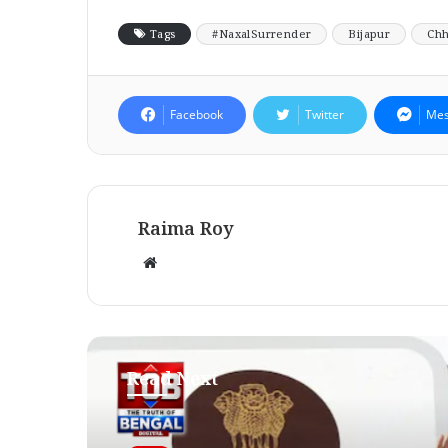
Tags
#NaxalSurrender
Bijapur
Chh
Facebook
Twitter
Mes
Raima Roy
Website
Read Next