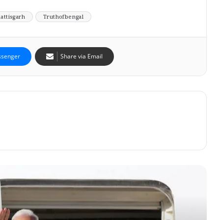
attisgarh
Truthofbengal
senger
Share via Email
৫ বছরে ৭৭টি দেশ সফর! মোদির বিদেশযাত্রায় মোট কত
কোটি খরচ? সংসদে প্রকাশ্যে তথ্য
হাইকোর্টে মিলল না অনুমতি! চিকিৎসার জন্য বিদেশে যেতে
এবার সুপ্রিম কোর্টে অভিষেক