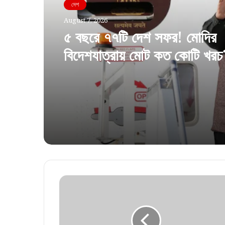
দেশ
August 7, 2026
৫ বছরে ৭৭টি দেশ সফর! মোদির
বিদেশযাত্রায় মোট কত কোটি খর
প্রকাশ্যে তথ্য