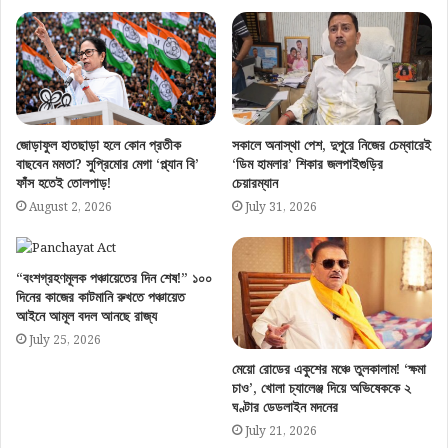
জোড়াফুল হাতছাড়া হলে কোন প্রতীক
সকালে অনাস্থা পেশ, দুপুরে নিজের চেম্বারেই
বাছবেন মমতা? সুপ্রিমোর মেগা ‘প্ল্যান বি’
‘ডিম হামলার’ শিকার জলপাইগুড়ির
ফাঁস হতেই তোলপাড়!
চেয়ারম্যান
August 2, 2026
July 31, 2026
“বংশগ্রহণমূলক পঞ্চায়েতের দিন শেষ!” ১০০
দিনের কাজের কাটমানি রুখতে পঞ্চায়েত
আইনে আমূল বদল আনছে রাজ্য
July 25, 2026
মেয়ো রোডের একুশের মঞ্চে তুলকালাম! ‘ক্ষমা
চাও’, খোলা চ্যালেঞ্জ দিয়ে অভিষেককে ২
ঘণ্টার ডেডলাইন মদনের
July 21, 2026