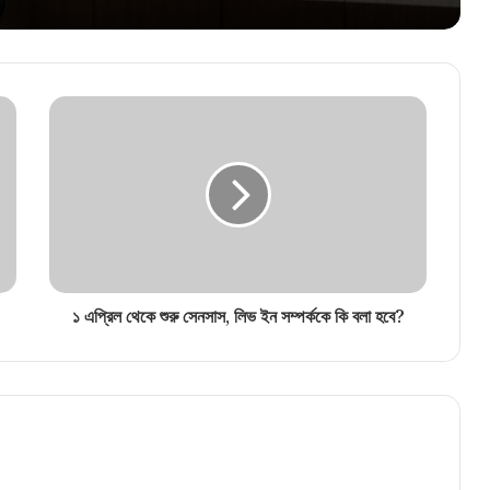
তোলাবাজি কাণ্ডে সব্যসাচী দত্তের বিরুদ্ধে চার্জশিট!
জমা পড়ল ১,৭৩০ পাতার বিস্ফোরক নথি
১ এপ্রিল থেকে শুরু সেনসাস, লিভ ইন সম্পর্ককে কি বলা হবে?