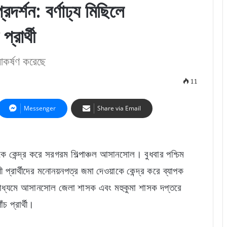
র্শন: বর্ণাঢ্য মিছিলে
রার্থী
 আকর্ষণ করেছে
11
Messenger
Share via Email
ে কেন্দ্র করে সরগরম শিল্পাঞ্চল আসানসোল। বুধবার পশ্চিম
প্রার্থীদের মনোনয়নপত্র জমা দেওয়াকে কেন্দ্র করে ব্যাপক
র মাধ্যমে আসানসোল জেলা শাসক এবং মহুকুমা শাসক দপ্তরে
 প্রার্থী।