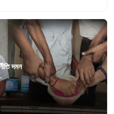
ঘুষ নিতে গিয়ে ফাঁদে! জামবনিতে দুর্নীতি দমন শাখার জালে
বিডিও অফিসের সাব অ্যাসিস্ট্যান্ট ইঞ্জিনিয়ার
“আর কতদিন সবাই বিচারের অপেক্ষা করবে?”, আর জি
কর মামলায় হাইকোর্টে তুমুল ভর্ৎসিত সিবিআই!
হাইকোর্টে ধাক্কা, কিন্তু সুপ্রিম কোর্টে রক্ষাকবচ!
অভিষেকের আপ্তসহায়কের বিরাট স্বস্তি শীর্ষ আদালতে
্নীতি দমন
১২৫ দিনের কাজে ভুয়ো জব কার্ডের বিরুদ্ধে কড়া
অভিযান, অবৈধ চিহ্নিত ২১ লক্ষের বেশি কার্ড
‘ছবি তুলে এলাকায় দাদাগিরি চলবে না!’ বিজেপি কর্মীদের
কড়া হুঁশিয়ারি জিতেন্দ্র তিওয়ারির