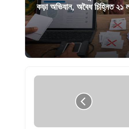
কড়া অভিযান, অবৈধ চিহ্নিত ২১ ল
কার্ড