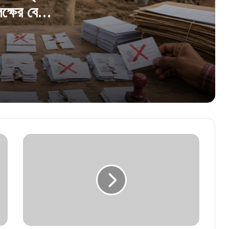
ক্ষের বেশি
কোথা থেকে এলো এত টাকা? টুলু মণ্ডলের ২০০ কোটির
সাম্রাজ্যে এবার ইডির নজর!
‘কাউকে রেয়াত করা হবে না!’ দুর্গাপুরে নাবালকদের
রক্তদান চক্র নিয়ে কড়া হুঁশিয়ারি অগ্নিমিত্রা পালের
টুলু মণ্ডলের গুপ্তধন উদ্ধারের পর এসটিএফের নজরে
শ্যালক মিন্টু শেখ, বাড়িতে জোড়া তল্লাশি