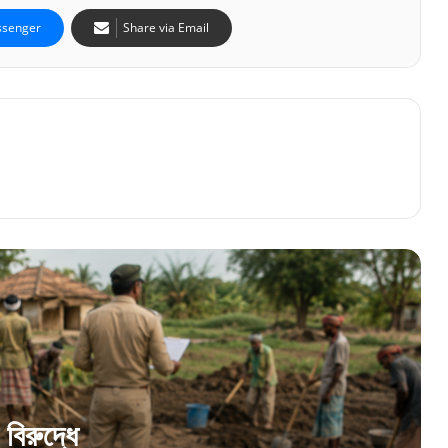
senger
Share via Email
১২৫ দিনের কাজে ভুয়ো জব কার্ডের বিরুদ্ধে কড়া
অভিযান, অবৈধ চিহ্নিত ২১ লক্ষের বেশি কার্ড
‘ছবি তুলে এলাকায় দাদাগিরি চলবে না!’ বিজেপি কর্মীদের
কড়া হুঁশিয়ারি জিতেন্দ্র তিওয়ারির
তোলাবাজি কাণ্ডে সব্যসাচী দত্তের বিরুদ্ধে চার্জশিট!
জমা পড়ল ১,৭৩০ পাতার বিস্ফোরক নথি
বিরুদ্ধে