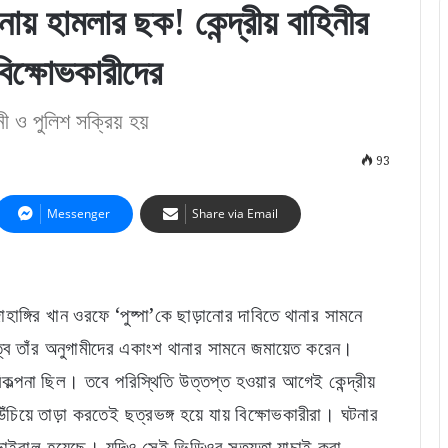
ানায় হামলার ছক! কেন্দ্রীয় বাহিনীর
বিক্ষোভকারীদের
নী ও পুলিশ সক্রিয় হয়
93
Messenger
Share via Email
হাঙ্গির খান ওরফে ‘পুষ্পা’কে ছাড়ানোর দাবিতে থানার সামনে
ৃত্বে তাঁর অনুগামীদের একাংশ থানার সামনে জমায়েত করেন।
কল্পনা ছিল। তবে পরিস্থিতি উত্তপ্ত হওয়ার আগেই কেন্দ্রীয়
উঁচিয়ে তাড়া করতেই ছত্রভঙ্গ হয়ে যায় বিক্ষোভকারীরা। ঘটনার
য় ভাইরাল হয়েছে। যদিও সেই ভিডিওর সত্যতা যাচাই করা