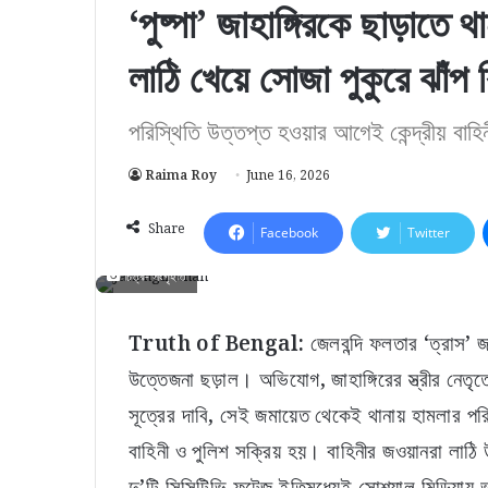
‘পুষ্পা’ জাহাঙ্গিরকে ছাড়াতে থ
লাঠি খেয়ে সোজা পুকুরে ঝাঁপ 
পরিস্থিতি উত্তপ্ত হওয়ার আগেই কেন্দ্রীয় বাহি
Raima Roy
June 16, 2026
Share
Facebook
Twitter
চিত্র- সংগৃহীত
Truth of Bengal:
জেলবন্দি ফলতার ‘ত্রাস’ জা
উত্তেজনা ছড়াল। অভিযোগ, জাহাঙ্গিরের স্ত্রীর নেত
সূত্রের দাবি, সেই জমায়েত থেকেই থানায় হামলার পরি
বাহিনী ও পুলিশ সক্রিয় হয়। বাহিনীর জওয়ানরা লাঠি 
দু’টি সিসিটিভি ফুটেজ ইতিমধ্যেই সোশ্যাল মিডিয়া