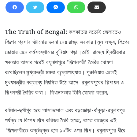
The Truth of Bengal:
কলকাতার মতোই জেলাতেও
শিল্পের প্রসার ঘটানোর ভবনা নেয় রাজ্য সরকার।মূল লক্ষ্য, শিল্পের
জোয়ার এনে কর্মসংস্থানের বুনিয়াদ গড়া।তাই রাজ্যে দ্বিতীয়বার
ক্ষমতায় আসার পরেই রঘুনাথপুরে ‘শিল্পনগরী’ তৈরির ঘোষণা
করেছিলেন মুখ্যমন্ত্রী মমতা বন্দ্যোপাধ্যায়। পুরুলিয়ায় এলেই
মুখ্যমন্ত্রীর বক্তব্যে নিয়মিত উঠে আসে রঘুনাথপুরের শিল্পায়ন ও
শিল্পনগরী তৈরির কথা। বিধানসভায় তিনি ঘোষণা করেন,
বর্ধমান-দুর্গাপুর হয়ে আসানসোল এবং বড়জোড়া-বাঁকুড়া-রঘুনাথপুর
পর্যন্ত যে বিশেষ শিল্প করিডর তৈরি হচ্ছে, তাতে রাজ্যের এই
শিল্পনগরীতে অর্ন্তভূক্ত হবে ১০টির ওপর শিল্প। রঘুনাথপুরে ধীরে