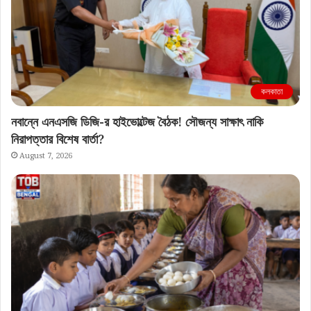
কলকাতা
নবান্নে এনএসজি ডিজি-র হাইভোল্টেজ বৈঠক! সৌজন্য সাক্ষাৎ নাকি
নিরাপত্তার বিশেষ বার্তা?
August 7, 2026