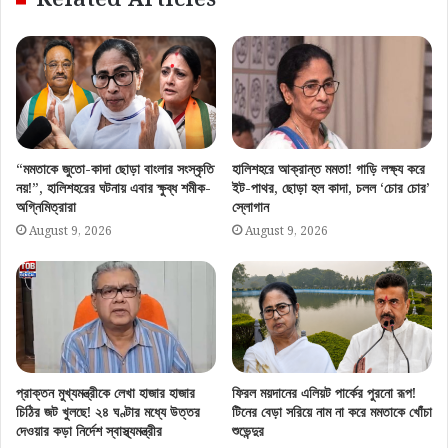
“মমতাকে জুতো-কাদা ছোড়া বাংলার সংস্কৃতি
হালিশহরে আক্রান্ত মমতা! গাড়ি লক্ষ্য করে
নয়!”, হালিশহরের ঘটনায় এবার ক্ষুব্ধ শমীক-
ইট-পাথর, ছোড়া হল কাদা, চলল ‘চোর চোর’
অগ্নিমিত্রারা
স্লোগান
August 9, 2026
August 9, 2026
প্রাক্তন মুখ্যমন্ত্রীকে লেখা হাজার হাজার
ফিরল ময়দানের এলিয়ট পার্কের পুরনো রূপ!
চিঠির জট খুলছে! ২৪ ঘণ্টার মধ্যে উত্তর
টিনের বেড়া সরিয়ে নাম না করে মমতাকে খোঁচা
দেওয়ার কড়া নির্দেশ স্বাস্থ্যমন্ত্রীর
শুভেন্দুর