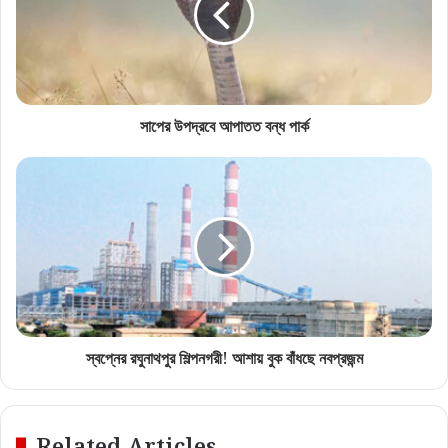
সাপের উপদ্রবে আপাতত বন্ধ পার্ক
স্বপ্নের রঘুনাথপুর শিল্পনগরী! আশায় বুক বাঁধছে নবপ্রজন্ম
Related Articles