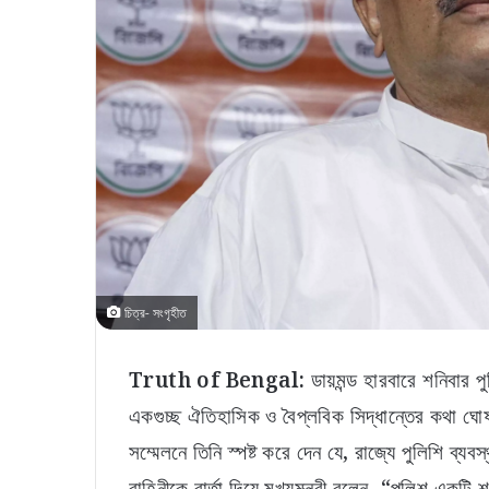
চিত্র- সংগৃহীত
Truth of Bengal:
ডায়মন্ড হারবারে শনিবার পু
একগুচ্ছ ঐতিহাসিক ও বৈপ্লবিক সিদ্ধান্তের কথা ঘোষণা
সম্মেলনে তিনি স্পষ্ট করে দেন যে, রাজ্যে পুলিশি ব্
বাহিনীকে বার্তা দিয়ে মুখ্যমন্ত্রী বলেন, “পুলিশ একট