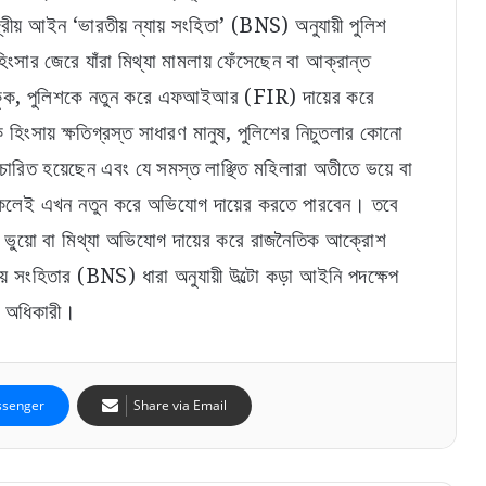
দ্রীয় আইন ‘ভারতীয় ন্যায় সংহিতা’ (BNS) অনুযায়ী পুলিশ
সার জেরে যাঁরা মিথ্যা মামলায় ফেঁসেছেন বা আক্রান্ত
না থাকুক, পুলিশকে নতুন করে এফআইআর (FIR) দায়ের করে
তোলাবাজিসহ একাধিক অভিযোগ! গ্রেফতার নৈহাটির
হিংসায় ক্ষতিগ্রস্ত সাধারণ মানুষ, পুলিশের নিচুতলার কোনো
প্রাক্তন তৃণমূল বিধায়ক সনৎ দে
ত্যাচারিত হয়েছেন এবং যে সমস্ত লাঞ্ছিত মহিলারা অতীতে ভয়ে বা
া সকলেই এখন নতুন করে অভিযোগ দায়ের করতে পারবেন। তবে
খুদে পড়ুয়াদের জন্য সুখবর! স্কুলে সপ্তাহে ২ দিন মিলবে
ডিম, বিল মেটাবে সরকার
 ভুয়ো বা মিথ্যা অভিযোগ দায়ের করে রাজনৈতিক আক্রোশ
্যায় সংহিতার (BNS) ধারা অনুযায়ী উল্টো কড়া আইনি পদক্ষেপ
বেকার যুবক-যুবতীদের জন্য বাম্পার খবর! পুজোর আগেই
্দু অধিকারী।
ব্যাঙ্ক অ্যাকাউন্টে ঢুকবে ৩০০০ টাকা?
ঘুষ নিতে গিয়ে ফাঁদে! জামবনিতে দুর্নীতি দমন শাখার জালে
senger
Share via Email
বিডিও অফিসের সাব অ্যাসিস্ট্যান্ট ইঞ্জিনিয়ার