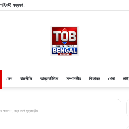
 পাইলট! মধ্যমগ্রাম-বারাসতের লেজার আলোয় ঘনিয়ে এল বড় বিপদের মেঘ
দেশ
রাজনীতি
আন্তর্জাতিক
সম্পাদকীয়
বিনোদন
খেলা
লাই
ন!”, কড়া বার্তা মুখ্যমন্ত্রীর