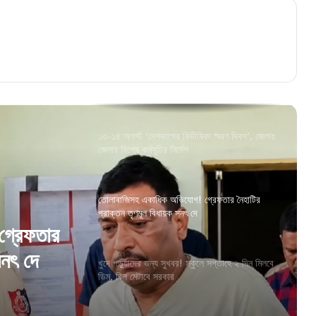
“আর কতদিন সবাই বিচারের অপেক্ষা করবে?”, আর জি
কর মামলায় হাইকোর্টে তুমুল ভর্ৎসিত সিবিআই!
১৩-১৪ অগস্ট ‘দেশভাগের বিভীষিকা স্মরণ দিবস’, জেলায়
জেলায় বিশেষ কর্মসূচির নির্দেশ
তোলাবাজিসহ একাধিক অভিযোগ! গ্রেফতার নৈহাটির
প্রাক্তন তৃণমূল বিধায়ক সনৎ দে
খুদে পড়ুয়াদের জন্য সুখবর! স্কুলে সপ্তাহে ২ দিন মিলবে
ডিম, বিল মেটাবে সরকার
ে সপ্তাহে ২
বেকার যুবক-যুবতীদের জন্য বাম্পার খবর! পুজোর আগেই
র
ব্যাঙ্ক অ্যাকাউন্টে ঢুকবে ৩০০০ টাকা?
গ্রেফতার