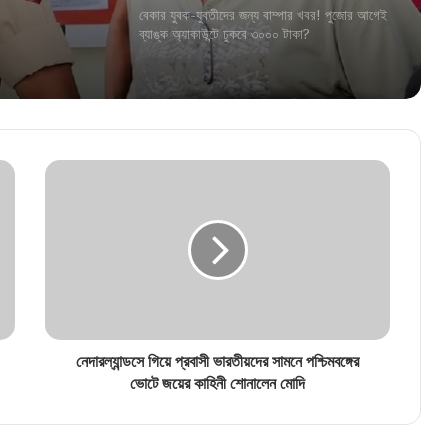
ঘুষ নিতে গিয়ে ফাঁদে! জামবনিতে দুর্নীতি দমন শাখার জালে
সনৎ দে
বিডিও অফিসের সাব অ্যাসিস্ট্যান্ট ইঞ্জিনিয়ার
“আর কতদিন সবাই বিচারের অপেক্ষা করবে?”, আর জি
কর মামলায় হাইকোর্টে তুমুল ভর্ৎসিত সিবিআই!
১৩-১৪ অগস্ট ‘দেশভাগের বিভীষিকা স্মরণ দিবস’, জেলায়
জেলায় বিশেষ কর্মসূচির নির্দেশ
তোলাবাজিসহ একাধিক অভিযোগ! গ্রেফতার নৈহাটির
প্রাক্তন তৃণমূল বিধায়ক সনৎ দে
নেদারল্যান্ডসে গিয়ে প্রবাসী ভারতীয়দের সামনে পশ্চিমবঙ্গের
খুদে পড়ুয়াদের জন্য সুখবর! স্কুলে সপ্তাহে ২ দিন মিলবে
ভোটে জয়ের কাহিনী শোনালেন মোদি
ডিম, বিল মেটাবে সরকার