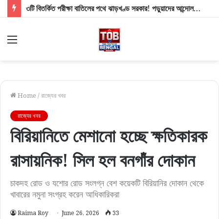
৩টি বিতর্কিত পরীক্ষা বাতিলের পথে ঝাড়খণ্ড সরকার! পড়ুয়াদের আন্দোলনের তোপে ব্যাকফুটে মুখ্যমন্ত্রী সোরেন
Menu
Home
/
রাজ্যের খবর
রাজ্যের খবর
বিরিয়ানিতে মেশানো হচ্ছে ক্ষতিকারক
রাসায়নিক! সিল হল বনগাঁর দোকান
চাকদহ রোড ও যশোর রোড সংলগ্ন বেশ কয়েকটি বিরিয়ানির দোকান থেকে
খাবারের নমুনা সংগ্রহ করেন আধিকারিকরা
Raima Roy
June 26, 2026
33