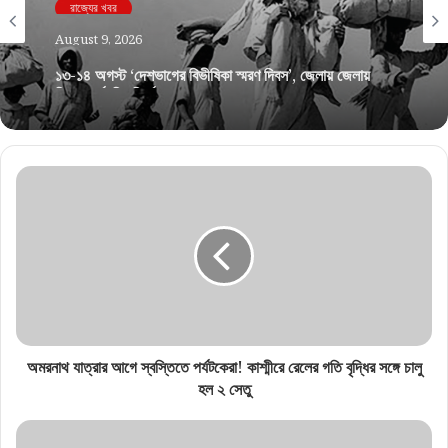
রাজ্যের খবর
August 9, 2026
১৩-১৪ অগস্ট ‘দেশভাগের বিভীষিকা স্মরণ দিবস’, জেলায় জেলায়
বিশেষ কর্মসূচির নির্দেশ
অমরনাথ যাত্রার আগে স্বস্তিতে পর্যটকেরা! কাশ্মীরে রেলের গতি বৃদ্ধির সঙ্গে চালু
হল ২ সেতু