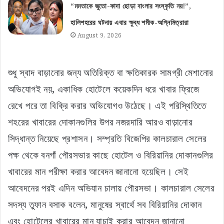
“মমতাকে জুতো-কাদা ছোড়া বাংলার সংস্কৃতি নয়!”,
হালিশহরের ঘটনায় এবার ক্ষুব্ধ শমীক-অগ্নিমিত্রারা
August 9, 2026
শুধু স্বাদ বাড়ানোর জন্য অতিরিক্ত বা ক্ষতিকারক সামগ্রী মেশানোর
অভিযোগই নয়, একাধিক হোটেলে কয়েকদিন ধরে খাবার ফ্রিজে
রেখে পরে তা বিক্রি করার অভিযোগও উঠেছে। এই পরিস্থিতিতে
শহরের খাবারের দোকানগুলির উপর নজরদারি আরও বাড়ানোর
সিদ্ধান্ত নিয়েছে প্রশাসন। সম্প্রতি বিজেপির কালচারাল সেলের
পক্ষ থেকে বনগাঁ পৌরসভার কাছে হোটেল ও বিরিয়ানির দোকানগুলির
খাবারের মান পরীক্ষা করার আবেদন জানানো হয়েছিল। সেই
আবেদনের পরই এদিন অভিযান চালায় পৌরসভা। কালচারাল সেলের
সদস্য তুফান বসাক বলেন, মানুষের স্বার্থে সব বিরিয়ানির দোকান
এবং হোটেলের খাবারের মান যাচাই করার আবেদন জানানো