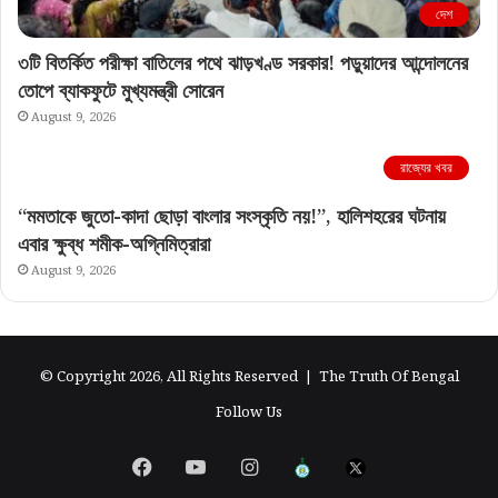
দেশ
৩টি বিতর্কিত পরীক্ষা বাতিলের পথে ঝাড়খণ্ড সরকার! পড়ুয়াদের আন্দোলনের
তোপে ব্যাকফুটে মুখ্যমন্ত্রী সোরেন
August 9, 2026
রাজ্যের খবর
“মমতাকে জুতো-কাদা ছোড়া বাংলার সংস্কৃতি নয়!”, হালিশহরের ঘটনায়
এবার ক্ষুব্ধ শমীক-অগ্নিমিত্রারা
August 9, 2026
© Copyright 2026, All Rights Reserved |
The Truth Of Bengal
Follow Us
Facebook
YouTube
Instagram
এগিয়ে
X