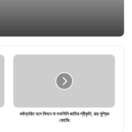
ইঞ্জিনিয়ারিংয়ে স্নাতক? দামোদর ভ্যালি কর্পোরেশনে
রয়েছে চাকরির সুযোগ
পাটনায় হস্টেল ঘরেই নিট পরীক্ষার্থীর মৃত্যু যৌন নির্যাতনের
সন্দেহে গ্রেফতার মালিক
ধর্মান্তরিত হলে মিলবে না তফসিলি জাতির স্বীকৃতি, রায় সুপ্রিম
কোর্টের