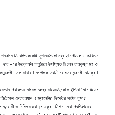
ক্ষা প্রদানে নিবেদিত একটি সুপরিচিত দাতব্য হাসপাতাল ও চিকিৎসা
া ভাণ্ডার’-এর উদ্বোধনী অনুষ্ঠানে উপস্থিত ছিলেন রামকৃষ্ণ মঠ ও
যানন্দজী , সহ সাধারণ সম্পাদক স্বামী বোধসরানন্দ জী, রামকৃষ্ণ
 রাজ্যসভার প্রাক্তন সাংসদ অজয় সাঞ্চেতি,কোল ইন্ডিয়া লিমিটেডের
মিটেডের চেয়ারম্যান ও ম্যানেজিং ডিরেক্টর সঞ্জীব কুমার
সহ সন্ন্যাসী ও চিকিৎসকরা।রামকৃষ্ণ মিশন সেবা প্রতিষ্ঠানের