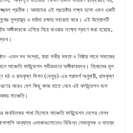
 বলেন, ‘অন্নপূর্ণা ভাণ্ডার’ কেবল একটি সাধারণ রান্নাঘরই নয়,
উজ্জ্বল প্রতীক। আমাদের এই প্রচেষ্টার লক্ষ্য হলো এমন একটি
ষের সুস্বাস্থ্য ও মর্যাদা রক্ষায় সহায়তা করে। এই উদ্যোগটি
ৌথ অঙ্গীকারকে এগিয়ে নিয়ে যাওয়ার লক্ষ্যে গ্রহণ করা হয়েছে,
 সম্ভব।
িষ্ঠান -এমন সব সংস্থা, যারা গভীর মমতা ও নিষ্ঠার সাথে সমাজের
নে সাঞ্চেতি ফাউন্ডেশন গভীরভাবে অঙ্গীকারবদ্ধ। নিজেদের মূল
ণ মঠ ও রামকৃষ্ণ মিশন (বেলুড়)-এর পরামর্শ অনুযায়ী, রামকৃষ্ণ
কীকরণের আরও বেশ কিছু কাজ হাতে নেবে এই ফাউন্ডেশন বলে
দ অজয় সাঞ্চেতি।
 জনহিতকর শাখা হিসেবে সাঞ্চেতি ফাউন্ডেশন দেশের যেসব
 পাশাপাশি অন্যান্য এলাকাগুলোতেও বিভিন্ন সেবামূলক ও দাতব্য