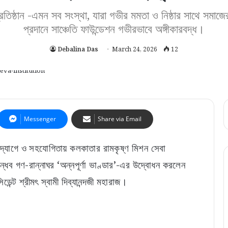
প্রতিষ্ঠান -এমন সব সংস্থা, যারা গভীর মমতা ও নিষ্ঠার সাথে সমা
প্রদানে সাঞ্চেতি ফাউন্ডেশন গভীরভাবে অঙ্গীকারবদ্ধ।
Debalina Das
March 24, 2026
12
Messenger
Share via Email
দ্যোগে ও সহযোগিতায় কলকাতার রামকৃষ্ণ মিশন সেবা
ান্ধব গণ-রান্নাঘর ‘অন্নপূর্ণা ভাণ্ডার’-এর উদ্বোধন করলেন
ন্ট শ্রীমৎ স্বামী দিব্যানন্দজী মহারাজ।