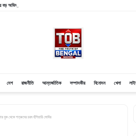
 বড় অভিভাবকের বিদায়! প্রয়াত ফুটবলের জাদুকরের বাবা হোর্হে মেসি
দেশ
রাজনীতি
আন্তর্জাতিক
সম্পাদকীয়
বিনোদন
খেলা
লাই
র বুক থেকে শত্রুদের চরম হুঁশিয়ারি মোদির