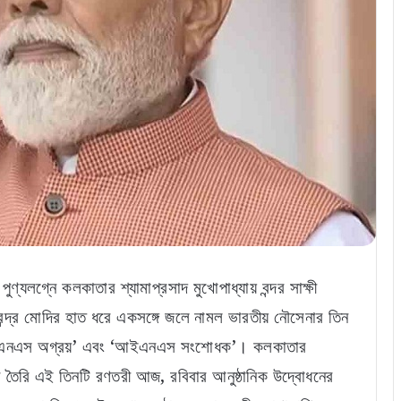
ণ্যলগ্নে কলকাতার শ্যামাপ্রসাদ মুখোপাধ্যায় বন্দর সাক্ষী
রেন্দ্র মোদির হাত ধরে একসঙ্গে জলে নামল ভারতীয় নৌসেনার তিন
 ‘আইএনএস অগ্রয়’ এবং ‘আইএনএস সংশোধক’। কলকাতার
E)-এর তৈরি এই তিনটি রণতরী আজ, রবিবার আনুষ্ঠানিক উদ্বোধনের