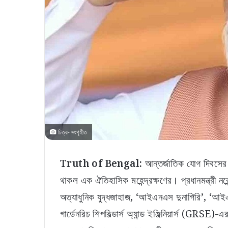
চিত্র- সংগৃহীত
Truth of Bengal:
আন্তর্জাতিক যোগ দিবসের পু
থাকল এক ঐতিহাসিক মহেন্দ্রক্ষণের। প্রধানমন্ত্রী ন
অত্যাধুনিক যুদ্ধজাহাজ, ‘আইএনএস দুনাগিরি’,
গার্ডেনরিচ শিপবিল্ডার্স অ্যান্ড ইঞ্জিনিয়ার্স (GRS