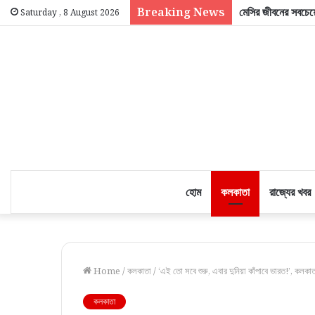
Breaking News
মেসির জীবনের সবচেয়ে
Saturday , 8 August 2026
হোম
কলকাতা
রাজ্যের খবর
Home
/
কলকাতা
/
‘এই তো সবে শুরু, এবার দুনিয়া কাঁপাবে ভারত!’, কলকাতা
কলকাতা