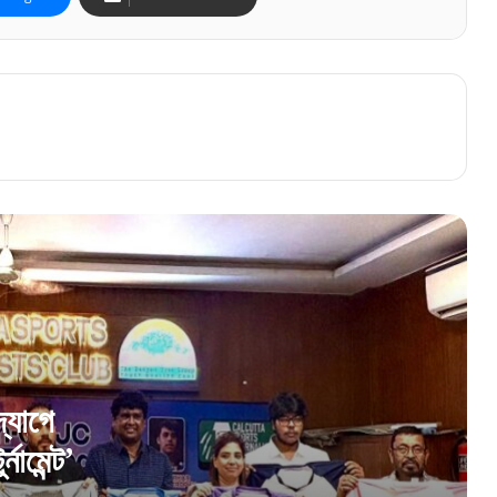
মার্লিন গ্রুপ ও সিএসজেসি-এর উদ্যোগে ‘মার্লিন
সিএসজেসি মিডিয়া ফুটবল টুর্নামেন্ট’
বিধানসভার ইতিহাসে নজির, প্রথমবার সাসপেন্ড মার্শাল
দেবব্রত মুখোপাধ্যায়
অন্তরালে থেকেই রক্ষাকবচের আর্জি! হাই কোর্টের
দ্বারস্থ টুলু মণ্ডল
্যোগে
নামেন্ট’
“আবার আসব, কলকাতা ডাকলেই ছুটে আসব!” শহর
ছাড়ার আগে বললেন তসলিমা