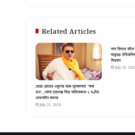
Related Articles
লাল ফিতের ফাঁসে
শুভেন্দুর ঐতিহাসি
ফিরহাদ
July 20, 202
মেয়ো রোডের একুশের মঞ্চে তুলকালাম! ‘ক্ষমা
চাও’, খোলা চ্যালেঞ্জ দিয়ে অভিষেককে ২ ঘণ্টার
ডেডলাইন মদনের
July 21, 2026