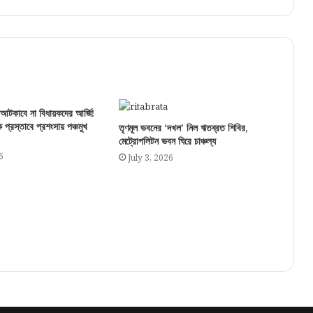
 আটকাবে না বিধায়কদের আর্জি!
ক প্রস্তাবে প্রশংসায় পঞ্চমুখ
তৃণমূল ভবনের ‘দখল’ নিল ঋতব্রত শিবির,
মেট্রোপলিটন ভবন ঘিরে চাঞ্চল্য
6
July 3, 2026