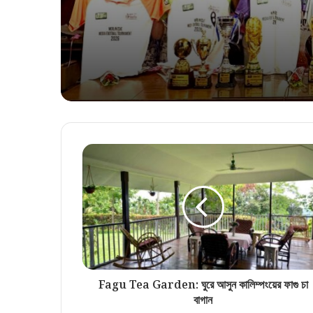
Fagu Tea Garden: ঘুরে আসুন কালিম্পংয়ের ফাগু চা
বাগান