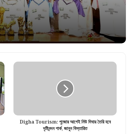
হাইকোর্টে ধাক্কা, বিদেশ যাওয়ার অনুমতি পেলেন না
অভিষেক
সকাল থেকেই মুখভার আকাশের, দক্ষিণবঙ্গের ৪ জেলায়
ভারী বর্ষণ ও ঝোড়ো হাওয়ার সতর্কতা
Digha Tourism: পুজোর আগেই নিউ দিঘায় তৈরি হবে
দৃষ্টিনন্দন পার্ক, জানুন বিস্তারিত