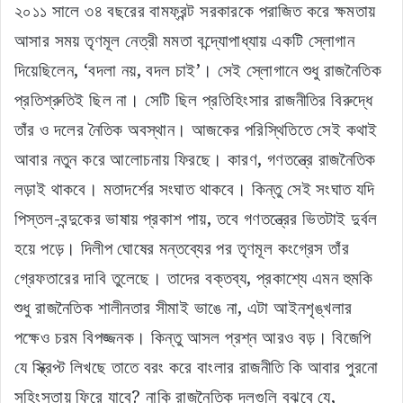
২০১১ সালে ৩৪ বছরের বামফ্রন্ট সরকারকে পরাজিত করে ক্ষমতায়
আসার সময় তৃণমূল নেত্রী মমতা বন্দ্যোপাধ্যায় একটি স্লোগান
দিয়েছিলেন, ‘বদলা নয়, বদল চাই’। সেই স্লোগানে শুধু রাজনৈতিক
প্রতিশ্রুতিই ছিল না। সেটি ছিল প্রতিহিংসার রাজনীতির বিরুদ্ধে
তাঁর ও দলের নৈতিক অবস্থান। আজকের পরিস্থিতিতে সেই কথাই
আবার নতুন করে আলোচনায় ফিরছে। কারণ, গণতন্ত্রে রাজনৈতিক
লড়াই থাকবে। মতাদর্শের সংঘাত থাকবে। কিন্তু সেই সংঘাত যদি
পিস্তল-বন্দুকের ভাষায় প্রকাশ পায়, তবে গণতন্ত্রের ভিতটাই দুর্বল
হয়ে পড়ে। দিলীপ ঘোষের মন্তব্যের পর তৃণমূল কংগ্রেস তাঁর
গ্রেফতারের দাবি তুলেছে। তাদের বক্তব্য, প্রকাশ্যে এমন হুমকি
শুধু রাজনৈতিক শালীনতার সীমাই ভাঙে না, এটা আইনশৃঙ্খলার
পক্ষেও চরম বিপজ্জনক। কিন্তু আসল প্রশ্ন আরও বড়। বিজেপি
যে স্ক্রিপ্ট লিখছে তাতে বরং করে বাংলার রাজনীতি কি আবার পুরনো
সহিংসতায় ফিরে যাবে? নাকি রাজনৈতিক দলগুলি বুঝবে যে,