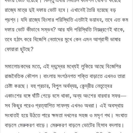
দফায় ভোট হয়েছে। কিন্তু এবার নির্বাচন কমিশন ঘোষণা করেছে
রাজ্যে মাত্র দুই দফায় ভোট হবে। এখানেই তৈরি হয়েছে বড়
প্রশ্ন। যদি রাজ্যে হিংসার পরিস্থিতি এতটাই ভয়াবহ, তবে এত কম
দফায় ভোট কীভাবে সম্ভব? আর যদি পরিস্থিতি নিয়ন্ত্রণেই থাকে,
তবে হঠাৎ করে বিজেপি নেতাদের মুখে কেন এমন আগ্রাসী ভাষার
ফোয়ারা ছুটছে?
সমালোচকদের মতে, এই দ্বন্দ্বের মধ্যেই লুকিয়ে আছে বিজেপির
রাজনৈতিক কৌশল। বাংলায় সংগঠনগত শক্তি বাড়াতে এখনও তারা
চেষ্টা করছে। বহু প্রচার, বিপুল অর্থব্যয়, কেন্দ্রীয় নেতৃত্বের
একাংশের বঙ্গে ঘাঁটি গেড়ে বসে থাকা, অন্য অংশের বারবার সফর—
সব কিছুর পরেও প্রত্যাশিত সাফল্য এখনও অধরা। এই অবস্থায়
সংঘাতই হয়ে উঠতে পারে ক্ষমতা দখলের সহজ ও মসৃণ পথ। সংঘাত
বাড়লে মেরুকরণ বাড়ে। মেরুকরণ বাড়লে ভোটের হিসাব বদলায়।