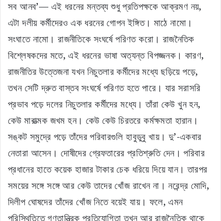
সব আনব’— এই ধরনের মন্তব্য শুধু প্রতিপক্ষকে আক্রমণ নয়,
এটা দলীয় কর্মীদেরও এক ধরনের গোপন ইঙ্গিত। মাঠে নামো।
সংঘাতে নামো। রাজনীতিকে সংঘর্ষে পরিণত করো। রাজনৈতিক
বিশ্লেষকদের মতে, এই ধরনের ভাষা অত্যন্ত বিপজ্জনক। কারণ,
রাজনীতির উত্তেজনা যখন নিচুতলার কর্মীদের মধ্যে ছড়িয়ে পড়ে,
তখন সেটি দ্রুত বাস্তব সংঘর্ষে পরিণত হতে পারে। যার সরাসরি
প্রভাব পড়ে দলের নিচুতলার কর্মীদের মধ্যে। তাঁরা কেউ খুন হন,
কেউ মারাত্মক জখম হন। কেউ কেউ চিরতরে কর্মক্ষমতা হারান।
সঙ্কট সমুদ্রে পড়ে তাঁদের পরিবারগুলি হাবুডুবু খায়। দু’-একবার
নেতারা আসেন। দোষীদের গ্রেফতারের প্রতিশ্রুতি দেন। পরিবার
প্রধানের হাতে কয়েক হাজার টাকার চেক ধরিয়ে দিয়ে যান। তারপর
সময়ের সঙ্গে সঙ্গে আর কেউ তাদের খোঁজ রাখেন না। নরেন্দ্র মোদি,
দিলীপ ঘোষদের তাঁদের খোঁজ নিতে বয়েই যায়। ফলে, এমন
পরিস্থিতিতে গণতান্ত্রিক প্রতিযোগিতা তখন আর রাজনৈতিক থাকে