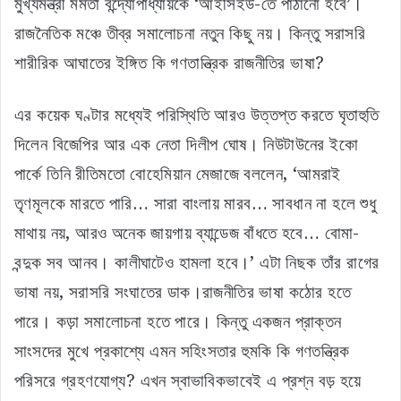
মুখ্যমন্ত্রী মমতা বন্দ্যোপাধ্যায়কে ‘আইসিইউ-তে পাঠানো হবে’।
রাজনৈতিক মঞ্চে তীব্র সমালোচনা নতুন কিছু নয়। কিন্তু সরাসরি
শারীরিক আঘাতের ইঙ্গিত কি গণতান্ত্রিক রাজনীতির ভাষা?
এর কয়েক ঘণ্টার মধ্যেই পরিস্থিতি আরও উত্তপ্ত করতে ঘৃতাহুতি
দিলেন বিজেপির আর এক নেতা দিলীপ ঘোষ। নিউটাউনের ইকো
পার্কে তিনি রীতিমতো বোহেমিয়ান মেজাজে বললেন, ‘আমরাই
তৃণমূলকে মারতে পারি… সারা বাংলায় মারব… সাবধান না হলে শুধু
মাথায় নয়, আরও অনেক জায়গায় ব্যান্ডেজ বাঁধতে হবে… বোমা-
বন্দুক সব আনব। কালীঘাটেও হামলা হবে।’ এটা নিছক তাঁর রাগের
ভাষা নয়, সরাসরি সংঘাতের ডাক।রাজনীতির ভাষা কঠোর হতে
পারে। কড়া সমালোচনা হতে পারে। কিন্তু একজন প্রাক্তন
সাংসদের মুখে প্রকাশ্যে এমন সহিংসতার হুমকি কি গণতন্ত্রিক
পরিসরে গ্রহণযোগ্য? এখন স্বাভাবিকভাবেই এ প্রশ্ন বড় হয়ে