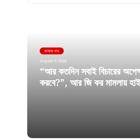
Read Next
রাজ্যের খবর
August 6, 2026
“আর কতদিন সবাই বিচারের অপেক্
করবে?”, আর জি কর মামলায় হাইক
তুমুল ভর্ৎসিত সিবিআই!