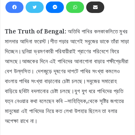
The Truth of Bengal:
অতিথি পাখির কলকাকলিতে মুখর
মালদার আদিনা ফরেস্ট।শীত পড়ার আগেই সবুজের ডাকে তাঁরা সাড়া
দিচ্ছেন।দুনিয়া ভ্রমণকারী পরিযায়ীরাই প্রাণের পরিবেশে ফিরে
আসছে।আজকের দিনে এই পাখিদের আনাগোনা বাড়ায় পক্ষীপ্রেমীরা
বেশ উল্লসিত। দেশজুড়ে দূষণের দাপটে পাখির সংখ্যা কমলেও
বাংলায় পাখির সংখ্যা বাড়ানোর চেষ্টা চলছে।সবুজের সমারোহ
বাড়িয়ে ছবিটা বদলানোর চেষ্টা চলছে।যুগ যুগ ধরে পাখিদের প্রতি
যত্ন নেওয়ার কথা বলেছেন কবি –সাহিত্যিক,থেকে সৃষ্টির জগতের
মানুষেরা এই পাখিদের নিয়ে কত লেখা উপহার ছিলেন তা বলার
অপেক্ষা রাখে না।