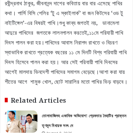
রবীন্দ্রনাথ ঠাকুর, জীবনানন্দ দাশের কবিতায় বার বার এসেছে পাখির
কথা। পার্সি বিসি শেলির ‘টু এ স্কাইলার্ক’ বা জন কিটসের ‘ওড টু
নাইটিঙ্গেল’-এর বিষয়ই পাখি।শুধু কাব্য জগতই নয়, ডানামেলা
আদুরে পাখিদের জগতকে লালনপালন করতেই,১১মে পরিযায়ী পাখি
দিবস পালন করা হয়।পাখিদের আবাস নিরাপদ রাখতে ও বিচরণ
স্বাভাবিক রাখতে প্রত্যেক বছরের ১১ মে দিনটি বিশ্ব পরিযায়ী পাখি
দিবস হিসেবে পালন করা হয়। আর সেই পরিযায়ী পাখি দিবসের
আগেই মালদায় ভিনদেশী পাখিদের সমাগম বেড়েছে।আশা করা যায়
শীতের আগে শামুক খোল, ছোট সারালির মতো পাখির ভিড় বাড়বে।
Related Articles
তোলাবাজিসহ একাধিক অভিযোগ! গ্রেফতার নৈহাটির প্রাক্তন
তৃণমূল বিধায়ক সনৎ দে