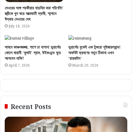
দেওরের সঙ্গে পরকীয়ার হাড়হিম করা পরিণতি!
স্ত্রীকে খুন করে আত্মঘাতী স্বামী, শ্মশানে
উদ্ধার দেওরের দেহ
July 18, 2026
সামনে কাঞ্চনজঙ্ঘা, পাশে চা বাগান! ডুয়ার্সের
ডুয়ার্সের বুকেই এক টুকরো সুইজারল্যান্ড!
কোলে মায়াবী ‘কুমাই’ গ্রাম, উইকএন্ডে ঘুরে
অফবিট ভ্রমণের নতুন ঠিকানা এখন
আসবেন নাকি?
‘রায়মাটাং’
April 7, 2026
March 20, 2026
Recent Posts