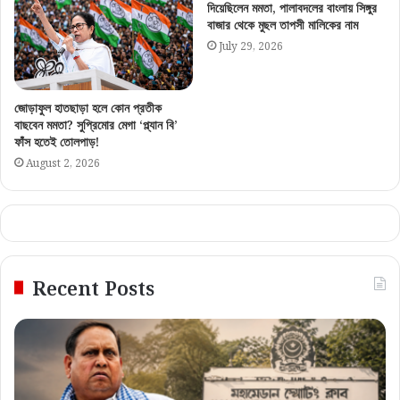
দিয়েছিলেন মমতা, পালাবদলের বাংলায় সিঙ্গুর
বাজার থেকে মুছল তাপসী মালিকের নাম
July 29, 2026
জোড়াফুল হাতছাড়া হলে কোন প্রতীক
বাছবেন মমতা? সুপ্রিমোর মেগা ‘প্ল্যান বি’
ফাঁস হতেই তোলপাড়!
August 2, 2026
Recent Posts