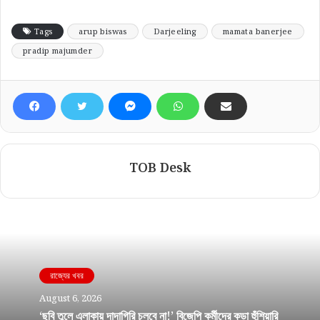
Tags
arup biswas
Darjeeling
mamata banerjee
pradip majumder
TOB Desk
রাজ্যের খবর
August 6, 2026
‘ছবি তুলে এলাকায় দাদাগিরি চলবে না!’ বিজেপি কর্মীদের কড়া হুঁশিয়ারি