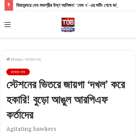
বিমানবন্দরে দেব-শুভশ্রীর উষ্ণ আলিঙ্গন! ‘দেশু ৭’-এর শুটিং শেষে ভাইরাল তাঁদের মিষ্টি মুহূর্ত
Menu
Home
/
রাজ্যের খবর
রাজ্যের খবর
স্টেশনের ভিতরে জায়গা ‘দখল’ করে
হকারি! বুড়ো আঙুল আরপিএফ
কর্তাদের
Agitating hawkers