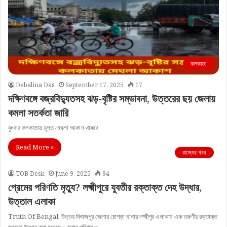
কলকাতা
Debalina Das
September 17, 2025
17
দক্ষিণবঙ্গে বজ্রবিদ্যুতসহ ঝড়-বৃষ্টির সম্ভাবনা, উত্তরের ছয় জেলায়
কমলা সতর্কতা জারি
বুধবার কলকাতায় মূলত মেঘলা আকাশ থাকবে
Read More »
রাজ্যের খবর
TOB Desk
June 9, 2025
94
প্রেমের পরিণতি মৃত্যু? লক্ষ্মীপুরে যুবতীর রক্তাক্ত দেহ উদ্ধার,
উত্তাল এলাকা
Truth Of Bengal: উত্তর দিনাজপুর জেলার চোপড়া থানার লক্ষ্মীপুর এলাকায় এক তরুণীর রক্তাক্ত
মৃতদেহ উদ্ধার করা হয়েছে। মৃতার পরিবার ও…