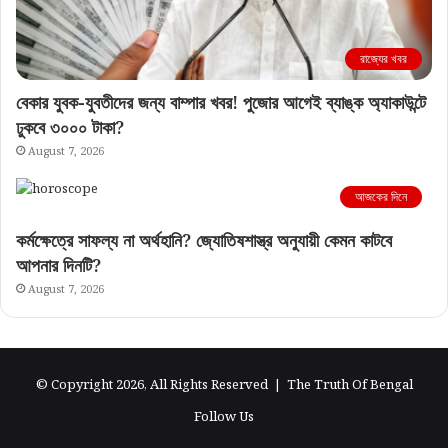
রাজ্যের খবর
বেকার যুবক-যুবতীদের জন্য বাম্পার খবর! পুজোর আগেই ব্যাঙ্ক অ্যাকাউন্টে
ঢুকবে ৩০০০ টাকা?
August 7, 2026
আজকের দিনে
কর্মক্ষেত্রে সাফল্য না অর্থহানি? জ্যোতিষশাস্ত্র অনুযায়ী কেমন কাটবে
আপনার দিনটি?
August 7, 2026
© Copyright 2026, All Rights Reserved |
The Truth Of Bengal
Follow Us