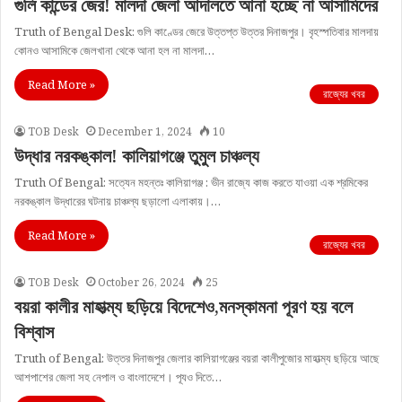
গুলি কান্ডের জের! মালদা জেলা আদালতে আনা হচ্ছে না আসামিদের
Truth of Bengal Desk: গুলি কাণ্ডের জেরে উত্তপ্ত উত্তর দিনাজপুর। বৃহস্পতিবার মালদায়
কোনও আসামিকে জেলখানা থেকে আনা হল না মালদা…
Read More »
রাজ্যের খবর
TOB Desk
December 1, 2024
10
উদ্ধার নরকঙ্কাল! কালিয়াগঞ্জে তুমুল চাঞ্চল্য
Truth Of Bengal: সত্যেন মহন্তঃ কালিয়াগঞ্জ : ভীন রাজ্যে কাজ করতে যাওয়া এক শ্রমিকের
নরকঙ্কাল উদ্ধারের ঘটনায় চাঞ্চল্য ছড়ালো এলাকায়।…
Read More »
রাজ্যের খবর
TOB Desk
October 26, 2024
25
বয়রা কালীর মাহাত্ম্য ছড়িয়ে বিদেশেও,মনস্কামনা পূরণ হয় বলে
বিশ্বাস
Truth of Bengal: উত্তর দিনাজপুর জেলার কালিয়াগঞ্জের বয়রা কালীপুজোর মাহাত্ম্য ছড়িয়ে আছে
আশপাশের জেলা সহ নেপাল ও বাংলাদেশে। পূযও দিতে…