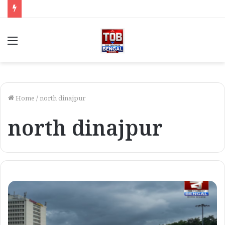
Menu
Home
/
north dinajpur
north dinajpur