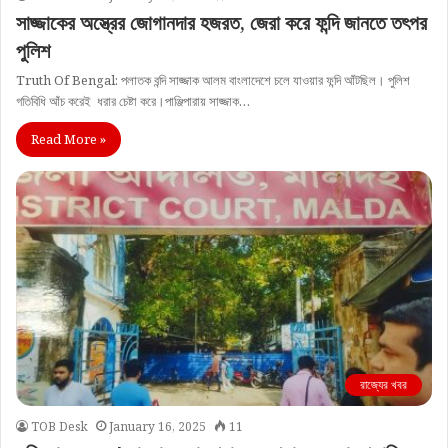
সাজ্জাকের অস্ত্রের জোগানদার হজরত, জেরা করে ফন্দি জানতে তৎপর
পুলিশ
Truth Of Bengal: পলাতক বন্দি সাজ্জাক আলম বাংলাদেশে চলে যাওয়ার ফন্দি আঁটছিল। পুলিশ
গতিবিধি আঁচ করেই ধরার চেষ্টা করে।পাঞ্জিপারায় সাজ্জাক…
Read More »
রাজ্যের খবর
TOB Desk
January 16, 2025
11