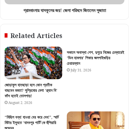
গ্রামবাংলায় ঘাসফুলের জয়! জেলা পরিষদে জিতলেন সুজাতা
Related Articles
সকালে অনাস্থা পেশ, দুপুরে নিজের চেম্বারেই
‘ডিম হামলার’ শিকার জলপাইগুড়ির
চেয়ারম্যান
July 31, 2026
জোড়াফুল হাতছাড়া হলে কোন প্রতীক
বাছবেন মমতা? সুপ্রিমোর মেগা ‘প্ল্যান বি’
ফাঁস হতেই তোলপাড়!
August 2, 2026
“মিছিল বন্ধ! হাওয়া বের করে দেব!”, স্মার্ট
মিটার ইস্যুতে ‘যাদবপুর পার্টি’কে হুঁশিয়ারি
শুভেন্দুর