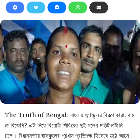
The Truth of Bengal:
বাংলায় তৃণমূলের বিকল্প কারা, বাম
না বিজেপি? এই নিয়ে বিরোধী শিবিরের দুই দলের দড়িটানাটানি
চলে। বিধানসভায় ঘাসফুলের প্রধান প্রতিপক্ষ হিসেবে উঠে আসে