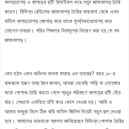
কাপড়চোপড় ও কাপড়ের ছাঁট রিসাইকল করে নতুন জামাকাপড় তৈরি
করেন। বিভিন্ন রেডিমেড জামাকাপড় তৈরির কারখানা থেকে এসব
বাতিল কাপড়চোপড় জোগাড় করে তাকে পুনর্ব্যবহারযোগ্য করে
তোলেন তনয়রা। গরিব শিশুদের বিনামূল্যে বিতরণ করা হয় সে সব
জামাকাপড়।
কেন হঠাৎ এমন অভিনব ভাবনা মাথায় এল তনয়ের? বছর ১৮-র
ঝকঝকে তরুণ তনয় জৈন জানান, আমরা দেখেছি শাড়ি বা লেহেঙ্গার
মতো পোশাক তৈরি করতে গেলে প্রচুর পরিমাণে কাপড়ের ছাঁট বেঁচে
যায়। সেগুলো এমনিতে ডাঁই করে ফেলে দেওয়া হয়। আমি ও
আমার বন্ধুরা মিলে ঠিক করি বাতিল জিনিস দিয়েই নতুন রূপ দেওয়া
হবে। আমাদের ভাবনাকে স্বাগত জানিয়েছেন বিভিন্ন পোশাক তৈরির