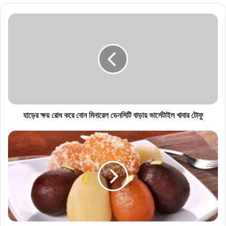
মনসামঙ্গল কাব্যে উল্লেখ রয়েছে কলকাতার প্রাচীন এই রাজপথের,
এই পথ পেরিয়ে কলকাতা দখল সিরাজ উদ-দৌলহর
হাড়ের ক্ষয় রোধ করে বোন মিনারেল ডেনসিটি বাড়ায় ভার্সেটাইল খাবার টোফু