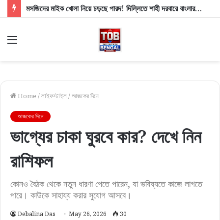
মসজিদের মাইক খোলা নিয়ে চড়ছে পারদ! দিল্লিতে শাহী দরবারে বাংলার ৩ সংখ্যালঘু সাংসদ, কী বললেন স্বরাষ্ট্রমন্ত্রী?
Menu
Home
/
লাইফস্টাইল
/
আজকের দিনে
আজকের দিনে
ভাগ্যের চাকা ঘুরবে কার? দেখে নিন
রাশিফল
কোনও বৈঠক থেকে নতুন ধারণা পেতে পারেন, যা ভবিষ্যতে কাজে লাগতে
পারে। কাউকে সাহায্য করার সুযোগ আসবে।
Debalina Das
May 26, 2026
30