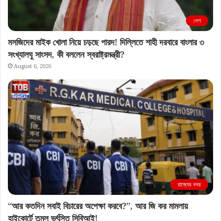
দেশ
মসজিদের মাইক খোলা নিয়ে চড়ছে পারদ! দিল্লিতে শাহী দরবারে বাংলার ৩
সংখ্যালঘু সাংসদ, কী বললেন স্বরাষ্ট্রমন্ত্রী?
August 6, 2026
রাজ্যের খবর
“আর কতদিন সবাই বিচারের অপেক্ষা করবে?”, আর জি কর মামলায়
হাইকোর্টে তুমুল ভর্ৎসিত সিবিআই!