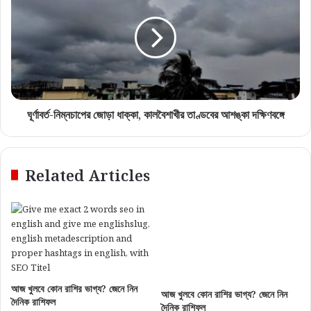
ঘূর্ণাবর্ত-নিম্নচাপের জোড়া ধাক্কা, কালবৈশাখীর তাণ্ডবের আশঙ্কা দক্ষিণবঙ্গে
Related Articles
আজ খুলবে কোন রাশির ভাগ্য? জেনে নিন
আজ খুলবে কোন রাশির ভাগ্য? জেনে নিন
দৈনিক রাশিফল
দৈনিক রাশিফল