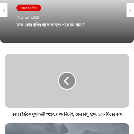
আজকের দিনে
July 27, 2026
আজকের দিনে
আজ কার ভাগ্যে সুখ, কার সামনে সতর্কবার্তা? জানুন রাশিফল
July 28, 2026
আজ কোন রাশির হাতে আসতে পারে বড় লাভ?
নবান্ন বৈঠকে মুখ্যমন্ত্রী শুভেন্দুর বড় নির্দেশ, ফের চালু হচ্ছে ১০০ দিনের কাজ