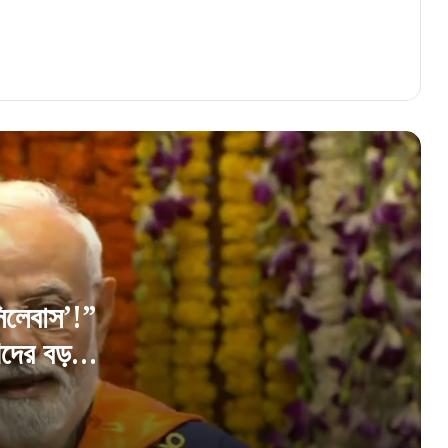
“জীবনের বহু পরীক্ষা ‘আউট অফ সিলেবাস’!” দিল্লি
আইআইটির সমাবর্তনে তরুণদের বড় বার্তা প্রধানমন্ত্রীর
যাদবপুর রেল স্টেশনে বিরাট চমক! ৩ হাজার বর্গমিটার
জুড়ে তৈরি হচ্ছে অত্যাধুনিক ‘মিনি মার্ট’
ডিএ বৃদ্ধি থেকে ইনক্রিমেন্ট, রাজ্য সরকারি কর্মীদের জন্য
একগুচ্ছ সুসংবাদ
িলেবাস’!”
ণদের বড়
প্রাক্তন মুখ্যমন্ত্রীকে লেখা হাজার হাজার চিঠির জট
খুলছে! ২৪ ঘণ্টার মধ্যে উত্তর দেওয়ার কড়া নির্দেশ
স্বাস্থ্যমন্ত্রীর
নবান্নে এনএসজি ডিজি-র হাইভোল্টেজ বৈঠক! সৌজন্য