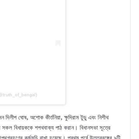
(@truth_of_bengal)
দিলীপ ঘোষ, অশোক কীর্তনিয়া, ক্ষুদিরাম টুডু এবং নিশীথ
য় সকল বিধায়ককে শপথবাক্য পাঠ করান। বিধানসভা সূত্রে
পথগ্রহণের কর্মসূচি রাখা হয়েছে। প্রথম পর্বে উত্তরবঙ্গের ৯টি