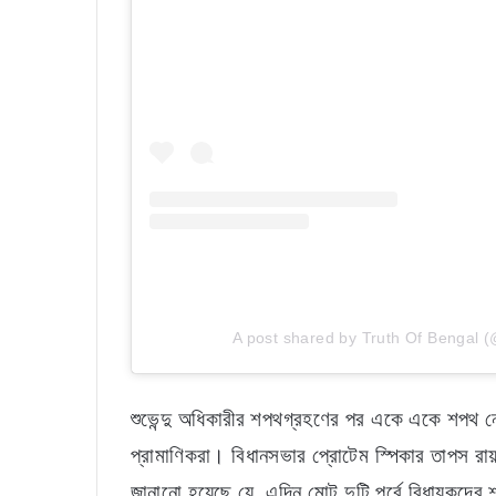
A post shared by Truth Of Bengal 
শুভেন্দু অধিকারীর শপথগ্রহণের পর একে একে শপথ নেন 
প্রামাণিকরা। বিধানসভার প্রোটেম স্পিকার তাপস রা
জানানো হয়েছে যে, এদিন মোট দুটি পর্বে বিধায়কদের শ