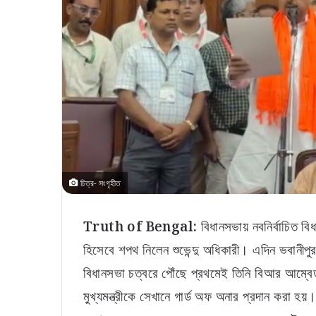
চিত্র- সংগৃহীত
Truth of Bengal:
বিধানসভায় নবনির্বাচিত বি
হিসেবে শপথ নিলেন শুভেন্দু অধিকারী। এদিন ভবানীপুর
বিধানসভা চত্বরে পৌঁছে প্রথমেই তিনি বিআর আম্বেড
মুখ্যমন্ত্রীকে সেখানে গার্ড অফ অনার প্রদান করা হয