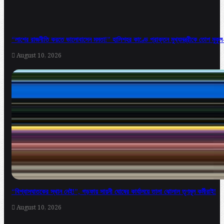
“লাশের রাজনীতি করতে ভালোবাসেন মমতা!” হালিশহর কাণ্ডে প্রাক্তন মুখ্যমন্ত্রীকে তোপ মুকুল-প
August 10, 2026
“বিশ্বাসঘাতকের স্থান নেই!”, গড়ফায় সায়নী ঘোষের কার্যালয়ে তালা ঝোলাল তৃণমূল কর্মীরাই!
August 10, 2026