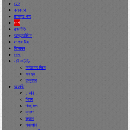
হোম
কলকাতা
রাজ্যের খবর
দেশ
রাজনীতি
আন্তর্জাতিক
সম্পাদকীয়
বিনোদন
খেলা
লাইফস্টাইল
আজকের দিনে
স্বাস্থ্য
রান্নাঘর
অফবিট
চাকরি
শিক্ষা
প্রযুক্তি
ব্যবসা
ভ্রমণ
গ্যালারি