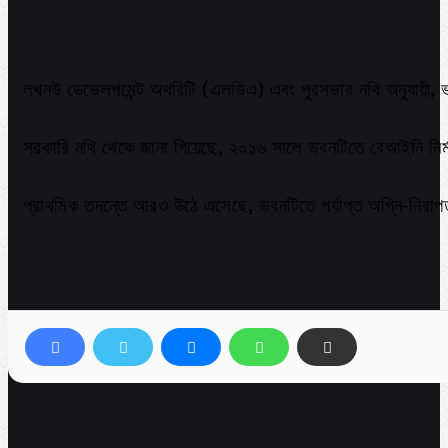
লখনউ ডেভেলপমেন্ট অথরিটি (এলডিএ) এবং পুরসভার নথি অনুযায়ী, ভবন
সরকারি নথি থেকে জানা গিয়েছে, ২০১৬ সালে ভবনটিতে বেআইনি নির
প্রাথমিক তদন্তে আরও উঠে এসেছে, ভবনটিতে পর্যাপ্ত অগ্নি-নিরাপত