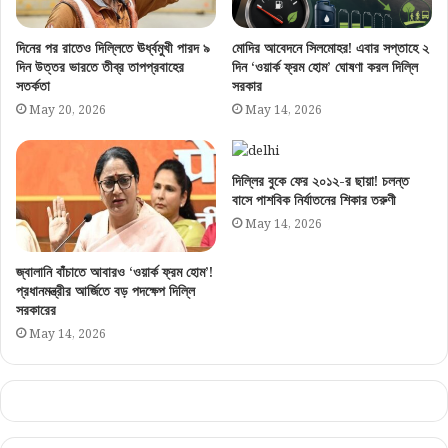
দিনের পর রাতেও দিল্লিতে ঊর্ধ্বমুখী পারদ ৯
মোদির আবেদনে সিলমোহর! এবার সপ্তাহে ২
দিন উত্তর ভারতে তীব্র তাপপ্রবাহের
দিন ‘ওয়ার্ক ফ্রম হোম’ ঘোষণা করল দিল্লি
সতর্কতা
সরকার
May 20, 2026
May 14, 2026
দিল্লির বুকে ফের ২০১২-র ছায়া! চলন্ত
বাসে পাশবিক নির্যাতনের শিকার তরুণী
May 14, 2026
জ্বালানি বাঁচাতে আবারও ‘ওয়ার্ক ফ্রম হোম’!
প্রধানমন্ত্রীর আর্জিতে বড় পদক্ষেপ দিল্লি
সরকারের
May 14, 2026