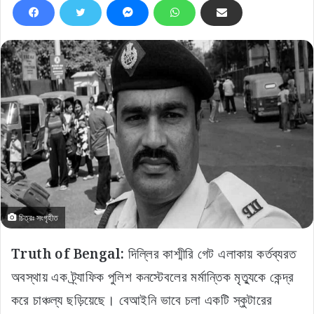
চিত্রঃ সংগৃহীত
Truth of Bengal:
দিল্লির কাশ্মীরি গেট এলাকায় কর্তব্যরত
অবস্থায় এক ট্র্যাফিক পুলিশ কনস্টেবলের মর্মান্তিক মৃত্যুকে কেন্দ্র
করে চাঞ্চল্য ছড়িয়েছে। বেআইনি ভাবে চলা একটি স্কুটারের