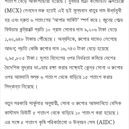
শতাংশ বেড়ে আকাশছোঁয়া হয়েছে। বুধবার মাল্টি কমোডিটি এক্সচেঞ্জে
(MCX) লেনদেন শুরু হতেই এই দুই মূল্যবান ধাতুর দাম ঊর্ধ্বমুখী
হয় এবং দ্রুত ৬ শতাংশের ‘আপার সার্কিট’ স্পর্শ করে। জুনের গোল্ড
ফিউচার কন্ট্রাক্টে প্রতি ১০ গ্রাম সোনার দাম ৯,২০৬ টাকা বেড়ে
১,৬২,৬৪৮ টাকায় পৌঁছেছে। অন্যদিকে, রুপোর দামেও লেগেছে
আগুন; প্রতি কেজি রুপোর দাম ১৬,৭৪৩ টাকা বেড়ে হয়েছে
২,৯৫,৮০৫ টাকা। মূলত বিদেশের ওপর নির্ভরতা কমিয়ে দেশের
বৈদেশিক মুদ্রার ভাণ্ডার রক্ষা করার লক্ষ্যেই কেন্দ্র সোনা ও রুপোর
ওপর আমদানি শুল্ক ৬ শতাংশ থেকে বাড়িয়ে ১৫ শতাংশ করার
সিদ্ধান্ত নিয়েছে।
নতুন সরকারি সার্কুলার অনুযায়ী, সোনা ও রুপোর আমদানিতে বেসিক
কাস্টমস ডিউটি ৫ শতাংশ থেকে বাড়িয়ে ১০ শতাংশ করা হয়েছে।
এর সঙ্গে ৫ শতাংশ কৃষি পরিকাঠামো ও উন্নয়ন সেস (AIDC)