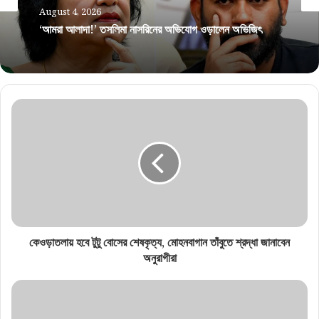
August 4, 2026
‘আমরা আলাদা!’ তসলিমা নাসরিনের অভিযোগ ওড়ালেন অভিজিৎ
কেওড়াতলায় হবে টুটু বোসের শেষকৃত্য, মোহনবাগান তাঁবুতে শ্রদ্ধা জানাবেন
অনুরাগীরা