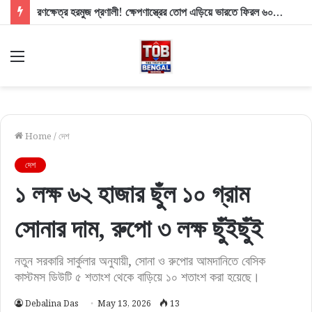
ফিরল ময়দানের এলিয়ট পার্কের পুরনো রূপ! টিনের বেড়া সরিয়ে নাম না করে মমতাকে খোঁচা শুভেন্দুর
Menu
Home
/
দেশ
দেশ
১ লক্ষ ৬২ হাজার ছুঁল ১০ গ্রাম
সোনার দাম, রুপো ৩ লক্ষ ছুঁইছুঁই
নতুন সরকারি সার্কুলার অনুযায়ী, সোনা ও রুপোর আমদানিতে বেসিক
কাস্টমস ডিউটি ৫ শতাংশ থেকে বাড়িয়ে ১০ শতাংশ করা হয়েছে।
Debalina Das
May 13, 2026
13