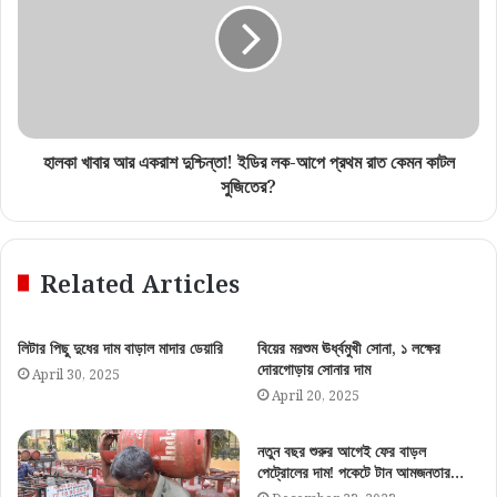
হালকা খাবার আর একরাশ দুশ্চিন্তা! ইডির লক-আপে প্রথম রাত কেমন কাটল
সুজিতের?
Related Articles
লিটার পিছু দুধের দাম বাড়াল মাদার ডেয়ারি
বিয়ের মরশুম ঊর্ধ্বমুখী সোনা, ১ লক্ষের
দোরগোড়ায় সোনার দাম
April 30, 2025
April 20, 2025
নতুন বছর শুরুর আগেই ফের বাড়ল
পেট্রোলের দাম! পকেটে টান আমজনতার…