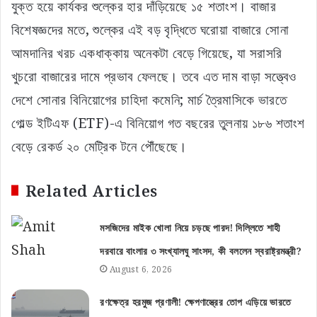
যুক্ত হয়ে কার্যকর শুল্কের হার দাঁড়িয়েছে ১৫ শতাংশ। বাজার
বিশেষজ্ঞদের মতে, শুল্কের এই বড় বৃদ্ধিতে ঘরোয়া বাজারে সোনা
আমদানির খরচ একধাক্কায় অনেকটা বেড়ে গিয়েছে, যা সরাসরি
খুচরো বাজারের দামে প্রভাব ফেলছে। তবে এত দাম বাড়া সত্ত্বেও
দেশে সোনার বিনিয়োগের চাহিদা কমেনি; মার্চ ত্রৈমাসিকে ভারতে
গোল্ড ইটিএফ (ETF)-এ বিনিয়োগ গত বছরের তুলনায় ১৮৬ শতাংশ
বেড়ে রেকর্ড ২০ মেট্রিক টনে পৌঁছেছে।
Related Articles
মসজিদের মাইক খোলা নিয়ে চড়ছে পারদ! দিল্লিতে শাহী
দরবারে বাংলার ৩ সংখ্যালঘু সাংসদ, কী বললেন স্বরাষ্ট্রমন্ত্রী?
August 6, 2026
রণক্ষেত্র হরমুজ প্রণালী! ক্ষেপণাস্ত্রের তোপ এড়িয়ে ভারতে