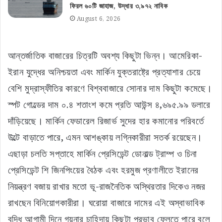
ফিরল ৬০টি জাহাজ, উদ্ধার ৩,৯৭২ নাবিক
August 6, 2026
আন্তর্জাতিক বাজারের চিত্রটি অবশ্য কিছুটা ভিন্ন। আমেরিকা-
ইরান যুদ্ধের অনিশ্চয়তা এবং মার্কিন যুক্তরাষ্ট্রে প্রত্যাশার চেয়ে
বেশি মুদ্রাস্ফীতির কারণে বিশ্ববাজারে সোনার দাম কিছুটা কমেছে।
স্পট গোল্ডের দাম ০.৪ শতাংশ কমে প্রতি আউন্স ৪,৬৯৫.৯৯ ডলারে
দাঁড়িয়েছে। মার্কিন ফেডারেল রিজার্ভ সুদের হার কমানোর পরিবর্তে
উল্টে বাড়াতে পারে, এমন আশঙ্কায় লগ্নিকারীরা সতর্ক রয়েছেন।
এছাড়া চলতি সপ্তাহে মার্কিন প্রেসিডেন্ট ডোনাল্ড ট্রাম্প ও চিনা
প্রেসিডেন্ট শি জিনপিংয়ের বৈঠক এবং হরমুজ প্রণালীতে ইরানের
নিয়ন্ত্রণ বজায় রাখার মতো ভূ-রাজনৈতিক অস্থিরতার দিকেও নজর
রাখছেন বিনিয়োগকারীরা। ঘরোয়া বাজারে দামের এই অস্বাভাবিক
বৃদ্ধি আগামী দিনে গয়নার চাহিদায় কিছুটা প্রভাব ফেলতে পারে বলে