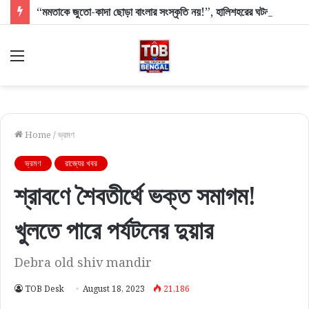
“মমতাকে জুতো-কাদা ছোড়া বাংলার সংস্কৃতি নয়!”, হালিশহরের ঘটনায় এবার ক্ষুব্ধ শমীক-অগ্নিমিত্রারা
Menu
Home
/
ভ্রমণ
ভ্রমণ
রাজ্যের খবর
শ্রাবণে শৈবতীর্থে ভক্ত সমাগম!
খুলতে পারে পর্যটনের দুয়ার
Debra old shiv mandir
TOB Desk
August 18, 2023
21,186