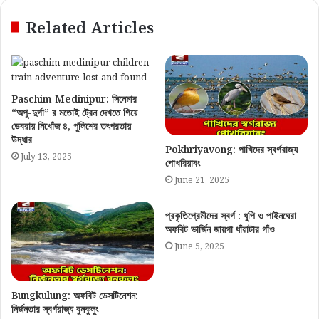
Related Articles
Paschim Medinipur: সিনেমার
“অপু-দুর্গা” র মতোই ট্রেন দেখতে গিয়ে
ডেবরায় নিখোঁজ ৪, পুলিশের তৎপরতায়
উদ্ধার
Pokhriyavong: পাখিদের স্বর্গরাজ্য
July 13, 2025
পোখরিয়াবং
June 21, 2025
প্রকৃতিপ্রেমীদের স্বর্গ : ধুপি ও পাইনঘেরা
অফবিট ভার্জিন জায়গা ধাঁয়াটার গাঁও
June 5, 2025
Bungkulung: অফবিট ডেসটিনেশন:
নির্জনতার স্বর্গরাজ্য বুনকুলুং