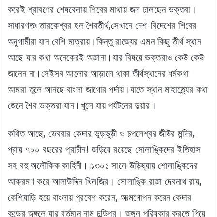
করেই শ্রাবণের শেষবেলায় শিবের মাথায় জল ঢালছেন ভক্তরা।
সাধারণতঃ তারকেশ্বর হল শৈবতীর্থ,সেখানে দেশ-বিদেশের শিবের
অনুগামীরা যান বেশি মাত্রায়।কিন্তু রাজ্যের এমন কিছু তীর্থ স্থান
আছে যার কথা অনেকেরই অজানা।যার বিষয়ে ভক্তরাও কেউ কেউ
জানেন না।সেইসব আলোর আড়ালে থাকা তীর্থস্থানের ধর্মকথা
আমরা তুলে আনছে বাংলা জাগোর পর্দায়।যাতে স্থান মাহাত্ন্যের কথা
জেনে শৈব ভক্তরা যান।খুলে যায় পর্যটনের দুয়ার।
কথিত আছে, ডেবরার কেদার ভুড়ভুড়ী ও চপলেশ্বর জীউর মন্দির,
প্রায় ৭০০ বছরের প্রাচীন! জড়িয়ে রয়েছে সোলাঙ্কিদের ইতিহাস
সহ বহু অলৌকিক কাহিনী। ১৩০১ সালে উড়িষ্যায় শোলাঙ্কিদের
আক্রমণ করে আলাউদ্দিন খিলজির। সোলাঙ্কি রাজা দেবনাথ রায়,
কেশিয়াড়ি হয়ে বাংলায় প্রবেশ করেন, আত্মগোপন করেন কেদার
কুন্ডের জঙ্গলে যার বর্তমান নাম চন্ডিপুর। জঙ্গল পরিষ্কার করতে গিয়ে