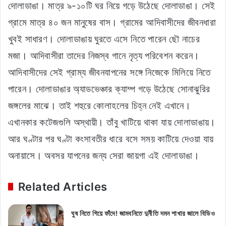
দোলাডাঙা। মাত্র ৯-১০টি ঘর নিয়ে গড়ে উঠেছে দোলাডাঙা। সেই
গ্রামে মাত্র ৪০ জন মানুষের বাস। গ্রামের আদিবাসীদের জীবনধারা
খুবই সাধারণ। দোলাডাঙায় ঘুরতে এসে নিতে পারেন ছৌ নাচের
মজা। আদিবাসীরা তাদের নিজস্ব গানে নৃত্য পরিবেশন করেন।
আদিবাসীদের সেই গ্রাম্য জীবনযাপনের সঙ্গে নিজেকে মিলিয়ে নিতে
পারেন। দোলাডাঙার অ্যাডভেঞ্চার ক্যাম্প গড়ে উঠেছে সোনাঝুরির
জঙ্গলের মাঝে। তাই শহুরে কোলাহলের চিহ্ন নেই এখানে।
এখানকার কটেজগুলি অস্থায়ী। তাঁবু খাটিয়ে থাকা যায় দোলাডাঙায়।
আর ঘণ্টার পর ঘণ্টা কংসাবতীর ধারে বসে সময় কাটিয়ে দেওয়া যায়
অনায়াসে। অবসর যাপনের জন্য সেরা জায়গা এই দোলাডাঙা।
Related Articles
ঘুষ নিতে গিয়ে ফাঁদে! জামবনিতে দুর্নীতি দমন শাখার জালে বিডিও