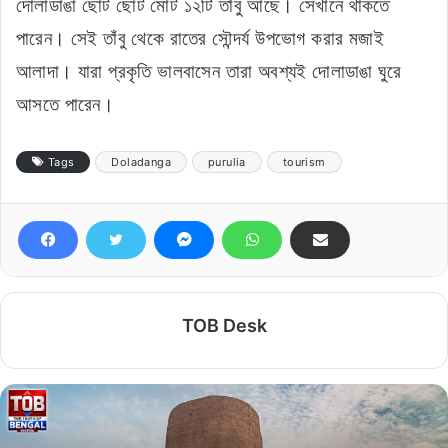
দোলাডাঙা ছোট ছোট মোট ১২টি তাঁবু আছে। সেখানে থাকতে
পারেন। সেই তাঁবু থেকে রাতের সৌন্দর্য উপভোগ করার মজাই
আলাদা। যারা প্রকৃতি ভালবাসেন তারা অবশ্যই দোলাডাঙা ঘুরে
আসতে পারেন।
Tags
Doladanga
purulia
tourism
TOB Desk