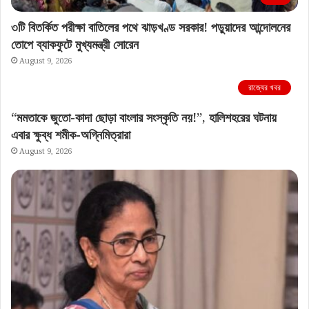
৩টি বিতর্কিত পরীক্ষা বাতিলের পথে ঝাড়খণ্ড সরকার! পড়ুয়াদের আন্দোলনের
তোপে ব্যাকফুটে মুখ্যমন্ত্রী সোরেন
August 9, 2026
রাজ্যের খবর
“মমতাকে জুতো-কাদা ছোড়া বাংলার সংস্কৃতি নয়!”, হালিশহরের ঘটনায়
এবার ক্ষুব্ধ শমীক-অগ্নিমিত্রারা
August 9, 2026