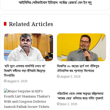
আইসিসির সেমিফাইনাল ইতিহাস: সর্বোচ্চ রেকর্ডে মেন ইন ব্লু
Related Articles
‘ছবি তুলে এলাকায় দাদাগিরি চলবে না!’
বিজেপির ৩০ বছরের দুর্গে ধস! বাঁকিপুরে
বিজেপি কর্মীদের কড়া হুঁশিয়ারি জিতেন্দ্র
ঐতিহাসিক জয় প্রশান্ত কিশোরের
তিওয়ারির
August 3, 2026
August 6, 2026
পরিচারিকা থেকে সোজা শুভেন্দুর মন্ত্রিসভায়!
‘কাজের মেয়ে’ কলিতার জন্য গর্বিত গৃহকর্তা
June 2, 2026