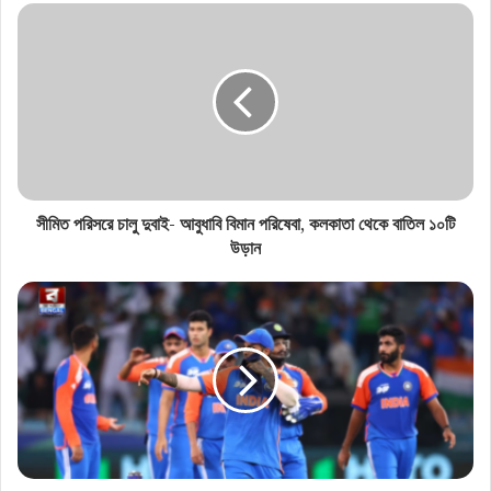
ডিএ বৃদ্ধি থেকে ইনক্রিমেন্ট, রাজ্য সরকারি কর্মীদের জন্য একগুচ্ছ
সুসংবাদ
সীমিত পরিসরে চালু দুবাই- আবুধাবি বিমান পরিষেবা, কলকাতা থেকে বাতিল ১০টি
উড়ান