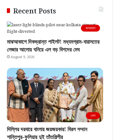
Recent Posts
কলকাতা
মাঝআকাশে দিকভ্রান্ত পাইলট! মধ্যমগ্রাম-বারাসতের
লেজার আলোয় ঘনিয়ে এল বড় বিপদের মেঘ
August 9, 2026
দেশ
দিল্লির দরবারে বাংলার জয়জয়কার! বিরল সম্মান
শান্তিপুর-ফুলিয়ার দুই তাঁতশিল্পীর