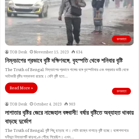
কলকাতা
TOB Desk
November 15, 2023
634
নিম্নচাপের প্রভাবে বৃষ্টি দক্ষিণবঙ্গে, বৃহস্পতি থেকে শনিবার বৃষ্টি
The Truth of Bengal: নিম্নচাপের প্রভাবে গাঙ্গেয় বঙ্গে বৃহস্পতিবার এবং শুক্রবার ভারী থেকে
অতিভারী বৃষ্টির সম্ভাবনা রয়েছে। বেশি বৃষ্টি হতে…
Read More »
কলকাতা
TOB Desk
October 4, 2023
903
লাগাতার বৃষ্টির জেরে নাজেহাল বঙ্গবাসী! বর্ষার বৃষ্টিতে অব্যাহত থাকায়
বাড়ছে দুর্ভোগ
The Truth of Bengal: বৃষ্টি পিছু ছাড়ছে না। গোটা রাজ্যে নাগাড়ে বৃষ্টি হচ্ছে। বঙ্গোপসাগরে
ঘনীভূত নিম্নচাপটি ঝাড়খণ্ডে পৌঁছে গিয়েছিল। এখন…