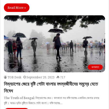
Read More »
কলকাতা
TOB Desk
September 20, 2023
717
নিম্নচাপের জেরে বৃষ্টি গোটা বাংলায় মৎস্যজীবীদের সমুদ্রে যেতে
নিষেধ
The Truth of Bengal: নিম্নচাপের জের। কলকাতা সহ দক্ষিণবঙ্গের একাধিক জেলায় চলছে
বৃষ্টি। আরও দুদিন বৃষ্টিতে ভিজবে গোটা বাংলা। দক্ষিণবঙ্গের…