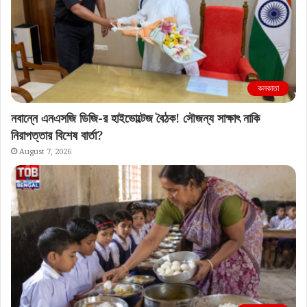
কলকাতা
নবান্নে এনএসজি ডিজি-র হাইভোল্টেজ বৈঠক! সৌজন্য সাক্ষাৎ নাকি
নিরাপত্তার বিশেষ বার্তা?
August 7, 2026