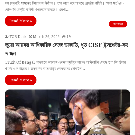
জয় চক্রবর্তী: সামনেই বিধানসভা নির্বাচন। ‌ তার আগে বঙ্গে আসছে কেন্দ্রীয় বাহিনী। পয়লা মার্চ ২৪০
কোম্পানি কেন্দ্রীয় বাহিনী পশ্চিমবঙ্গে আসছে। এরপর…
Read More »
কলকাতা
TOB Desk
March 26, 2025
19
ভুয়ো আয়কর আধিকারিক সেজে ডাকাতি, ধৃত CISF ইন্সপেক্টর-সহ
৭ জন
Truth Of Bengal: মাঝরাতে আচমকা একদল ব্যক্তি আয়কর আধিকারিক সেজে হানা দিল চিনার
পার্কের এক বাড়িতে। তল্লাশির নামে বাড়ির লোকজনের মোবাইল…
Read More »