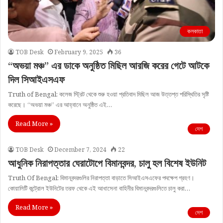
কলকাতা
TOB Desk
February 9, 2025
36
“অভয়া মঞ্চ” এর ডাকে অনুষ্ঠিত মিছিল আরজি করের গেটে আটকে
দিল সিআইএসএফ
Truth of Bengal: কলেজ স্ট্রিট থেকে শুরু হওয়া প্রতিবাদ মিছিল আজ উত্তপ্ত পরিস্থিতির সৃষ্টি
করেছে। “অভয়া মঞ্চ” এর আহ্বানে অনুষ্ঠিত এই…
Read More »
দেশ
TOB Desk
December 7, 2024
22
আধুনিক নিরাপত্তার ঘেরাটোপে বিমানবন্দর, চালু হল বিশেষ ইউনিট
Truth Of Bengal: বিমানবন্দরগুলির নিরাপত্তা বাড়াতে সিআইএসএফের পদক্ষেপ গ্রহণ।
কোয়ালিটি কন্ট্রোল ইউনিটের তরফ থেকে এই আধাসেনা বাহিনীর বিমানবন্দরগুলিতে চালু করা…
Read More »
দেশ