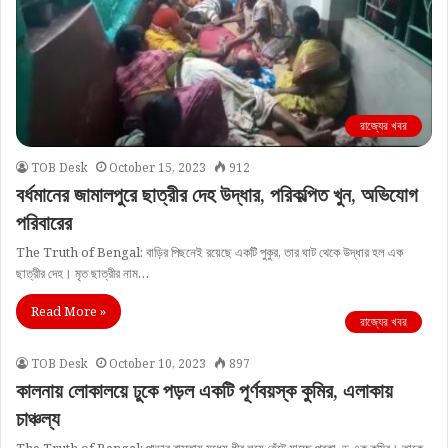
রাজ্যের খবর
TOB Desk
October 15, 2023
912
বর্ধমানের জামালপুরে ছাত্রীর দেহ উদ্ধার, পরিকল্পিত খুন, অভিযোগ
পরিবারের
The Truth of Bengal: বাড়ির পিছনেই রয়েছে একটি পুকুর, তার ঘাট থেকে উদ্ধার হল এক
ছাত্রীর দেহ। মৃত ছাত্রীর নাম…
Read More »
রাজ্যের খবর
TOB Desk
October 10, 2023
897
কালনায় লোকালয়ে ঢুকে পড়ল একটি পূর্ণবয়স্ক কুমির, এলাকায়
চাঞ্চল্য
The Truth of Bengal: পাড়ার রাস্তায় মধ্যে ধীর লয়ে হেঁটে যাচ্ছে প্রকাণ্ড এক কুমির। তাকে