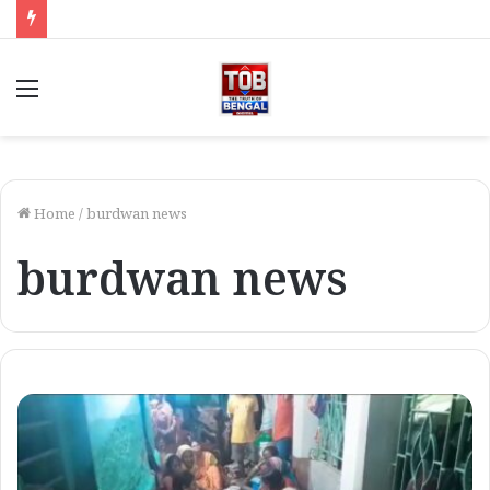
Menu
Home
/
burdwan news
burdwan news