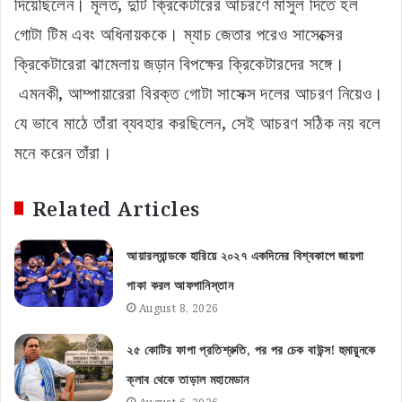
দিয়েছিলেন। মূলত, দুটি ক্রিকেটারের আচরণে মাসুল দিতে হল
গোটা টিম এবং অধিনায়ককে। ম্যাচ জেতার পরেও সাসেক্সের
ক্রিকেটারেরা ঝামেলায় জড়ান বিপক্ষের ক্রিকেটারদের সঙ্গে।
এমনকী, আম্পায়ারেরা বিরক্ত গোটা সাসেক্স দলের আচরণ নিয়েও।
যে ভাবে মাঠে তাঁরা ব্যবহার করছিলেন, সেই আচরণ সঠিক নয় বলে
মনে করেন তাঁরা।
Related Articles
আয়ারল্যান্ডকে হারিয়ে ২০২৭ একদিনের বিশ্বকাপে জায়গা
পাকা করল আফগানিস্তান
August 8, 2026
২৫ কোটির ফাপা প্রতিশ্রুতি, পর পর চেক বাউন্স! হুমায়ুনকে
ক্লাব থেকে তাড়াল মহামেডান