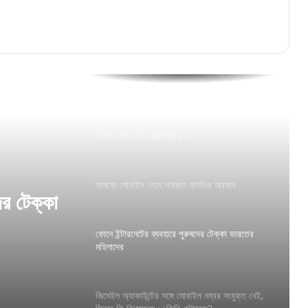
মনসামঙ্গল কাব্যে উল্লেখ রয়েছে কলকাতার প্রাচীন এই
রাজপথের, এই পথ পেরিয়ে কলকাতা দখল সিরাজ উদ-
দৌলহর
পিকচার ইন পিকচার ফিচার চালু করছে ভিডিও স্ট্রিমিং
প্ল্যাটফর্ম Youtube
রিলস’-দেখা যাবে Netflix-এ
সামান্য মোবাইল গেমে শনাক্ত মানসিক অবসাদ
ের টেক্কা
ফোনে ইন্টারনেটের ব্যবহারে পুরুষদের টেক্কা ভারতের
মহিলাদের
জিমেইল অ্যাকাউন্টের সঙ্গে মোবাইল নম্বর সংযুক্ত নেই,