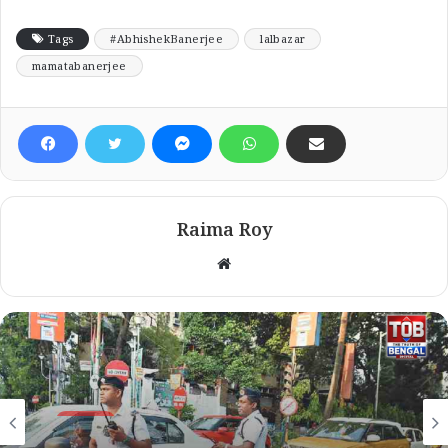
Tags
#AbhishekBanerjee
lalbazar
mamatabanerjee
Raima Roy
Website
কলকাতা
August 5, 2026
কলকাতা