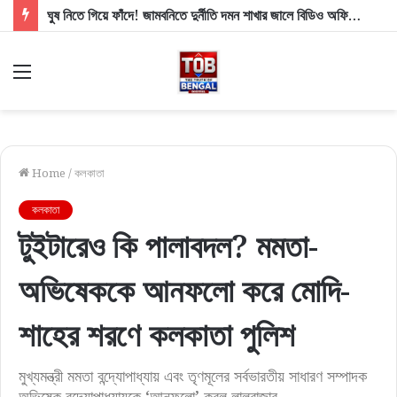
ঘুষ নিতে গিয়ে ফাঁদে! জামবনিতে দুর্নীতি দমন শাখার জালে বিডিও অফিসের সাব অ্যাসিস্ট্যান্ট ইঞ্জিনিয়ার
Menu
Home
/
কলকাতা
কলকাতা
টুইটারেও কি পালাবদল? মমতা-
অভিষেককে আনফলো করে মোদি-
শাহের শরণে কলকাতা পুলিশ
মুখ্যমন্ত্রী মমতা বন্দ্যোপাধ্যায় এবং তৃণমূলের সর্বভারতীয় সাধারণ সম্পাদক
অভিষেক বন্দ্যোপাধ্যায়কে ‘আনফলো’ করল লালবাজার