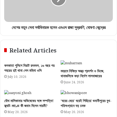
দেশের নতুন সেনা সর্বাধিনায়ক হলেন এনএস রাজা সুব্রমণি, ঘোষণা কেন্দ্রের
Related Articles
কলকাতা পুলিশে বিরাট রদবদল, ১৬ বছর পর
শহরের দুই থানা পেল মহিলা ওসি
মহরমে নিষিদ্ধ অস্ত্র প্রদর্শন ও ডিজে,
থানাগুলিকে কড়া নির্দেশ লালবাজারের
July 10, 2026
June 24, 2026
যৌথ মালিকানায় অভিষেকের সঙ্গে সম্পত্তি!
‘ঘরের মেয়ে’ ঘরেই পিছিয়ে! ভবানীপুরের বুথ-
ফ্ল্যাট-কাণ্ডে কী জবাব দিলেন সায়নী?
পরিসংখ্যানে বড় চমক
May 20, 2026
May 20, 2026