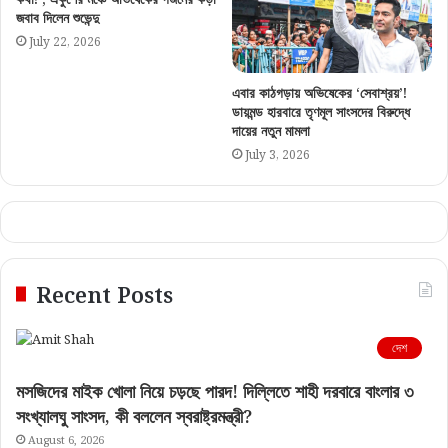
জবাব দিলেন শুভেন্দু
July 22, 2026
এবার কাঠগড়ায় অভিষেকের ‘সেবাশ্রয়’!
ডায়মন্ড হারবারে তৃণমূল সাংসদের বিরুদ্ধে
দায়ের নতুন মামলা
July 3, 2026
Recent Posts
দেশ
মসজিদের মাইক খোলা নিয়ে চড়ছে পারদ! দিল্লিতে শাহী দরবারে বাংলার ৩
সংখ্যালঘু সাংসদ, কী বললেন স্বরাষ্ট্রমন্ত্রী?
August 6, 2026