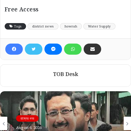
Free Access
Tags
district news
howrah
Water Supply
TOB Desk
রাজ্যের খবর
August 6, 2026