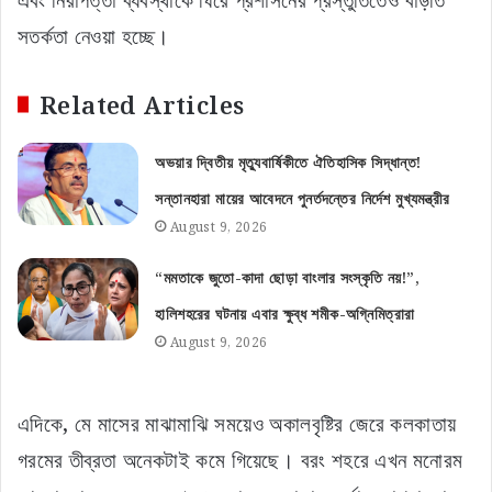
এবং নিরাপত্তা ব্যবস্থাকে ঘিরে প্রশাসনের প্রস্তুতিতেও বাড়তি
সতর্কতা নেওয়া হচ্ছে।
Related Articles
অভয়ার দ্বিতীয় মৃত্যুবার্ষিকীতে ঐতিহাসিক সিদ্ধান্ত!
সন্তানহারা মায়ের আবেদনে পুনর্তদন্তের নির্দেশ মুখ্যমন্ত্রীর
August 9, 2026
“মমতাকে জুতো-কাদা ছোড়া বাংলার সংস্কৃতি নয়!”,
হালিশহরের ঘটনায় এবার ক্ষুব্ধ শমীক-অগ্নিমিত্রারা
August 9, 2026
এদিকে, মে মাসের মাঝামাঝি সময়েও অকালবৃষ্টির জেরে কলকাতায়
গরমের তীব্রতা অনেকটাই কমে গিয়েছে। বরং শহরে এখন মনোরম