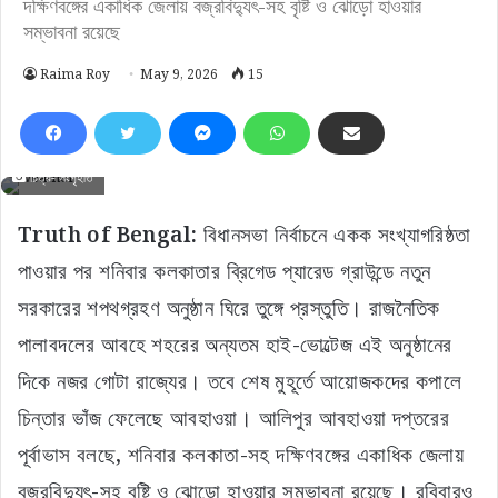
দক্ষিণবঙ্গের একাধিক জেলায় বজ্রবিদ্যুৎ-সহ বৃষ্টি ও ঝোড়ো হাওয়ার
সম্ভাবনা রয়েছে
Raima Roy
May 9, 2026
15
চিত্র- সংগৃহীত
Truth of Bengal:
বিধানসভা নির্বাচনে একক সংখ্যাগরিষ্ঠতা
পাওয়ার পর শনিবার কলকাতার ব্রিগেড প্যারেড গ্রাউন্ডে নতুন
সরকারের শপথগ্রহণ অনুষ্ঠান ঘিরে তুঙ্গে প্রস্তুতি। রাজনৈতিক
পালাবদলের আবহে শহরের অন্যতম হাই-ভোল্টেজ এই অনুষ্ঠানের
দিকে নজর গোটা রাজ্যের। তবে শেষ মুহূর্তে আয়োজকদের কপালে
চিন্তার ভাঁজ ফেলেছে আবহাওয়া। আলিপুর আবহাওয়া দপ্তরের
পূর্বাভাস বলছে, শনিবার কলকাতা-সহ দক্ষিণবঙ্গের একাধিক জেলায়
বজ্রবিদ্যুৎ-সহ বৃষ্টি ও ঝোড়ো হাওয়ার সম্ভাবনা রয়েছে। রবিবারও