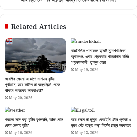
Related Articles
রাজনৈতিক পালাবদল হতেই সন্দেশখালিতে
অ্যাকশন: এবার গ্রেফতার শাহজাহান-ঘনিষ্ঠ
‘প্রভাবশালী’ তৃণমূল নেতা
May 19, 2026
আংশিক মেঘলা আকাশে সামান্য বৃষ্টির
পূর্বাভাস, তবে কাটবে না অস্বস্তি! কেমন
থাকবে আজকের আবহাওয়া?
May 20, 2026
গরমের সঙ্গে ঝড়-বৃষ্টির যুগলবন্দি, আজ কোন
আর চলবে না জুলুম! বেআইনি টোল প্লাজা ও
কোন জেলায় বৃষ্টি?
ড্রপ গেট বন্ধের কড়া নির্দেশ রাজ্য সরকারের
May 16, 2026
May 13, 2026