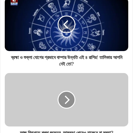
ব্রহ্মা ও শুক্লা যোগের প্রভাবে বাম্পার উন্নতি এই ৪ রাশির! তালিকায় আপনি
নেই তো?
আজ ব্রিগেডে শপথ শুভেন্দুর, আমন্ত্রণ পেয়েও যাচ্ছেন না মমতা?