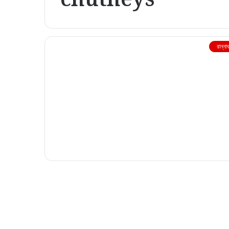
রান্না